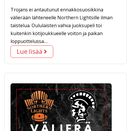
Trojans ei antautunut ennakkosuosikkina
välierään lähteneelle Northern Lightsille ilman
taistelua. Oululaisten vahva juoksupeli toi
kuitenkin kotijoukkueelle voiton ja paikan
loppuottelussa.…
Lue lisää