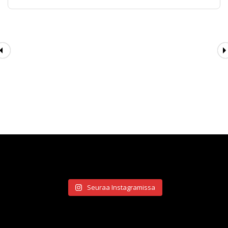
AJANKOHTAISTA
Seuraa Instagramissa