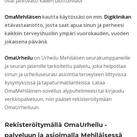
ovat jatkuvasti käden ulottuvillasi!
OmaMehiläisen
kautta käytössäsi on mm.
Digiklinikan
etävastaanotto, josta saat apua sinun ja perheesi
kaikkiin terveyshuoliin ympäri vuorokauden, vuoden
jokaisena päivänä.
OmaUrheilu
on Urheilu Mehiläisen seurakumppaneille
ja seuran jäsenille tarkoitettu palvelu, joka helpottaa
sinun ja urheiluseurasi asiointia terveyteen liittyvissä
kysymyksissä ja tapaturmatilanteissa. Lataa
OmaMehiläinen-sovellus älypuhelimeesi tai kirjaudu
verkkopalveluun, niin pääset rekisteröitymään
OmaUrheiluun.
Rekisteröitymällä OmaUrheilu -
palveluun ja asioimalla Mehiläisessä