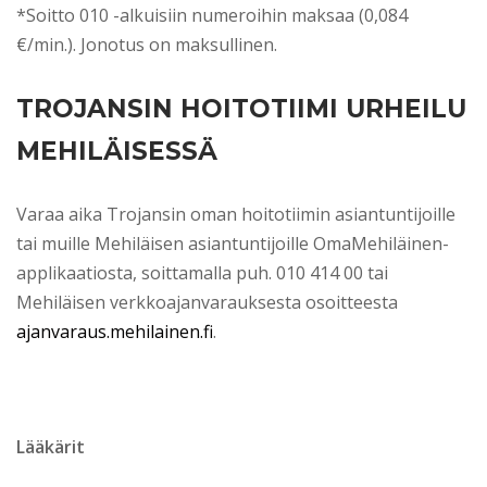
*Soitto 010 -alkuisiin numeroihin maksaa (0,084
€/min.). Jonotus on maksullinen.
TROJANSIN HOITOTIIMI URHEILU
MEHILÄISESSÄ
Varaa aika Trojansin oman hoitotiimin asiantuntijoille
tai muille Mehiläisen asiantuntijoille OmaMehiläinen-
applikaatiosta, soittamalla puh. 010 414 00 tai
Mehiläisen verkkoajanvarauksesta osoitteesta
ajanvaraus.mehilainen.fi
.
Lääkärit