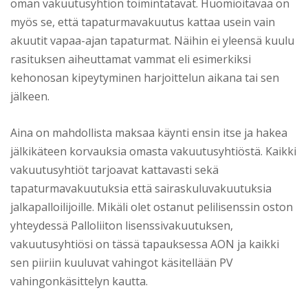
oman vakuutusyhtiön toimintatavat. Huomioitavaa on
myös se, että tapaturmavakuutus kattaa usein vain
akuutit vapaa-ajan tapaturmat. Näihin ei yleensä kuulu
rasituksen aiheuttamat vammat eli esimerkiksi
kehonosan kipeytyminen harjoittelun aikana tai sen
jälkeen.
Aina on mahdollista maksaa käynti ensin itse ja hakea
jälkikäteen korvauksia omasta vakuutusyhtiöstä. Kaikki
vakuutusyhtiöt tarjoavat kattavasti sekä
tapaturmavakuutuksia että sairaskuluvakuutuksia
jalkapalloilijoille. Mikäli olet ostanut pelilisenssin oston
yhteydessä Palloliiton lisenssivakuutuksen,
vakuutusyhtiösi on tässä tapauksessa AON ja kaikki
sen piiriin kuuluvat vahingot käsitellään PV
vahingonkäsittelyn kautta.