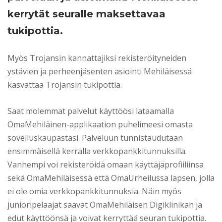
kerrytät seuralle maksettavaa
tukipottia.
Myös Trojansin kannattajiksi rekisteröityneiden
ystävien ja perheenjäsenten asiointi Mehiläisessä
kasvattaa Trojansin tukipottia.
Saat molemmat palvelut käyttöösi lataamalla
OmaMehiläinen-applikaation puhelimeesi omasta
sovelluskaupastasi. Palveluun tunnistaudutaan
ensimmäisellä kerralla verkkopankkitunnuksilla.
Vanhempi voi rekisteröidä omaan käyttäjäprofiiliinsa
sekä OmaMehiläisessä että OmaUrheilussa lapsen, jolla
ei ole omia verkkopankkitunnuksia. Näin myös
junioripelaajat saavat OmaMehiläisen Digiklinikan ja
edut käyttöönsä ja voivat kerryttää seuran tukipottia.