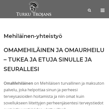
Skip
M
to
content
Mehiläinen-yhteistyö
OMAMEHILÄINEN JA OMAURHEILU
– TUKEA JA ETUJA SINULLE JA
SEURALLESI
OmaMehiläinen
on Mehiläisen turvallinen ja maksuton
palvelu, joka helpottaa sinun ja perheesi
terveysasioiden hoitamista ja niin omat kuin
sovellukseen liitettyjen perheenjäsentesi terveystiedot