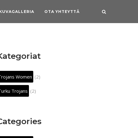
KUVAGALLERIA
OTA YHTEYTTÄ
Kategoriat
Trojans Women
(2)
Turku Trojans
(2)
Categories