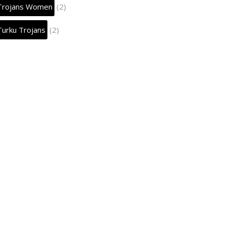
Trojans Women
(2)
Turku Trojans
(2)