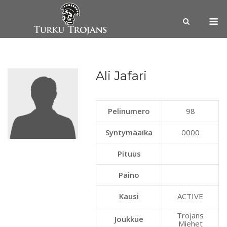
Skip
M
to
content
Ali Jafari
Pelinumero
98
Syntymäaika
0000
Pituus
Paino
Kausi
ACTIVE
Trojans
Joukkue
Miehet