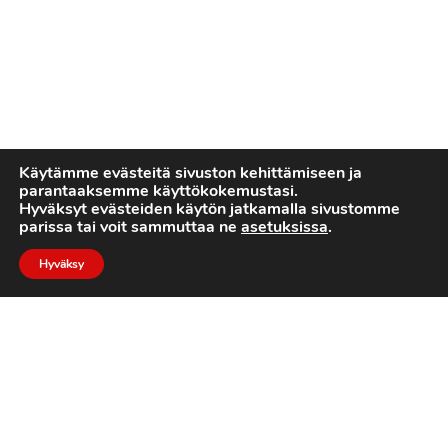
Käytämme evästeitä sivuston kehittämiseen ja
parantaaksemme käyttökokemustasi.
Hyväksyt evästeiden käytön jatkamalla sivustomme
parissa tai voit sammuttaa ne
asetuksissa
.
Hyväksy
2022 © Turku Trojans
Toteutus:
Luotone Oy