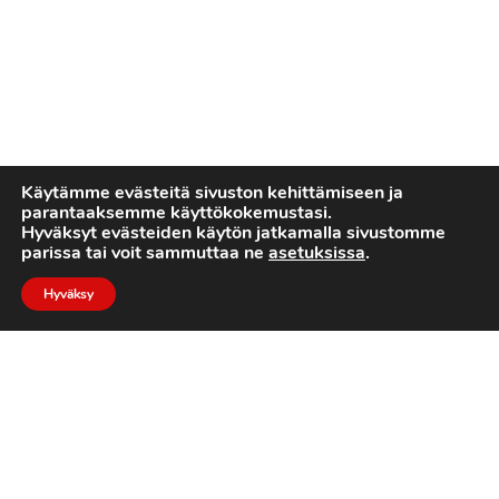
Käytämme evästeitä sivuston kehittämiseen ja
parantaaksemme käyttökokemustasi.
Hyväksyt evästeiden käytön jatkamalla sivustomme
parissa tai voit sammuttaa ne
asetuksissa
.
Hyväksy
2022 © Turku Trojans
Toteutus:
Luotone Oy