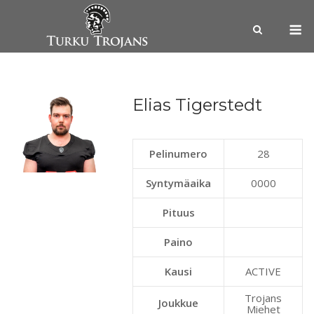
Skip
M
to
content
Elias Tigerstedt
Pelinumero
28
Syntymäaika
0000
Pituus
Paino
Kausi
ACTIVE
Trojans
Joukkue
Miehet