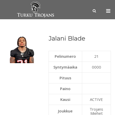
Skip
M
to
content
Jalani Blade
Pelinumero
21
Syntymäaika
0000
Pituus
Paino
Kausi
ACTIVE
Trojans
Joukkue
Miehet