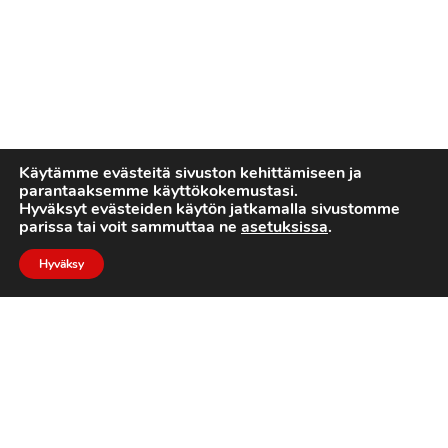
Käytämme evästeitä sivuston kehittämiseen ja
parantaaksemme käyttökokemustasi.
Hyväksyt evästeiden käytön jatkamalla sivustomme
parissa tai voit sammuttaa ne
asetuksissa
.
Hyväksy
2022 © Turku Trojans
Toteutus:
Luotone Oy