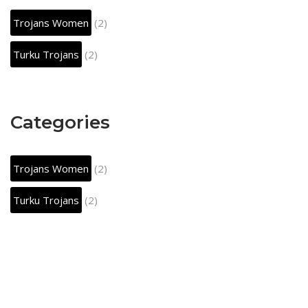
Trojans Women
(2)
Turku Trojans
(2)
Categories
Trojans Women
(2)
Turku Trojans
(2)