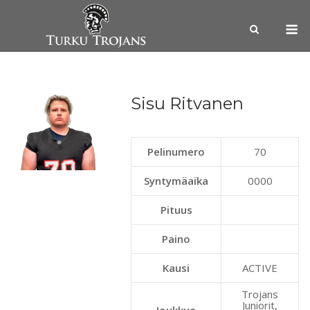
Skip
M
to
content
Sisu Ritvanen
Pelinumero
70
Syntymäaika
0000
Pituus
Paino
Kausi
ACTIVE
Trojans
Juniorit,
Joukkue