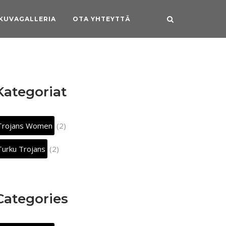
KUVAGALLERIA
OTA YHTEYTTÄ
Kategoriat
Trojans Women
(2)
Turku Trojans
(2)
Categories