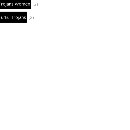
Trojans Women
(2)
Turku Trojans
(2)