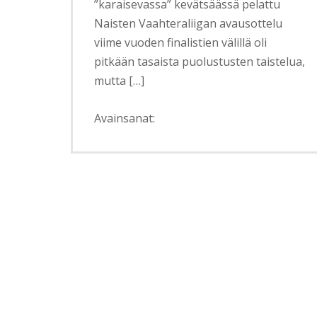
”karaisevassa” kevätsäässä pelattu
Naisten Vaahteraliigan avausottelu
viime vuoden finalistien välillä oli
pitkään tasaista puolustusten taistelua,
mutta […]
Avainsanat: