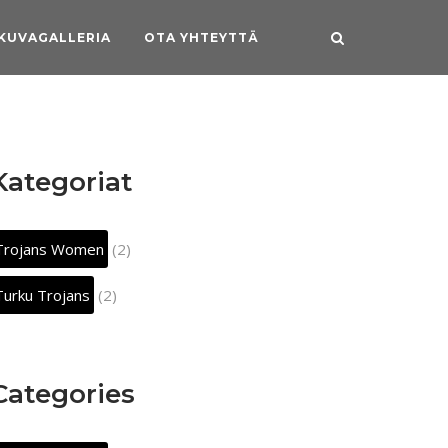
KUVAGALLERIA
OTA YHTEYTTÄ
Kategoriat
Trojans Women
(2)
Turku Trojans
(2)
Categories