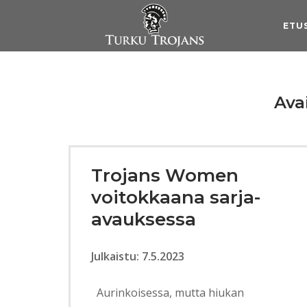
Skip
to
ETU
content
Ava
Trojans Women
voitokkaana sarja-
avauksessa
Julkaistu: 7.5.2023
Aurinkoisessa, mutta hiukan