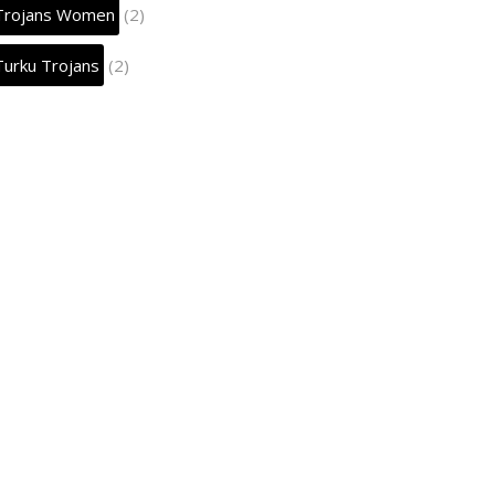
Trojans Women
(2)
Turku Trojans
(2)