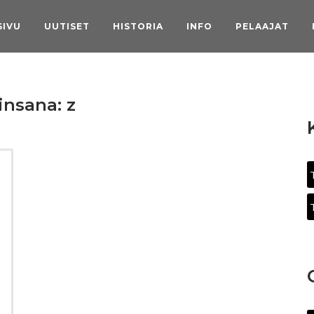
SIVU
UUTISET
HISTORIA
INFO
PELAAJAT
insana:
z