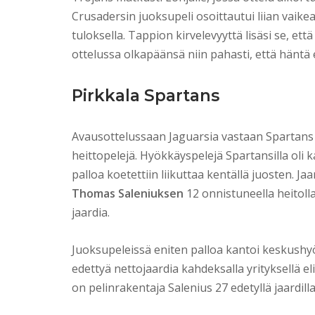
Crusadersin juoksupeli osoittautui liian vaikea
tuloksella. Tappion kirvelevyyttä lisäsi se, et
ottelussa olkapäänsä niin pahasti, että häntä e
Pirkkala Spartans
Avausottelussaan Jaguarsia vastaan Spartans k
heittopelejä. Hyökkäyspelejä Spartansilla oli ka
palloa koetettiin liikuttaa kentällä juosten. J
Thomas Saleniuksen
12 onnistuneella heitolla
jaardia.
Juoksupeleissä eniten palloa kantoi keskush
edettyä nettojaardia kahdeksalla yrityksellä eli
on pelinrakentaja Salenius 27 edetyllä jaardilla