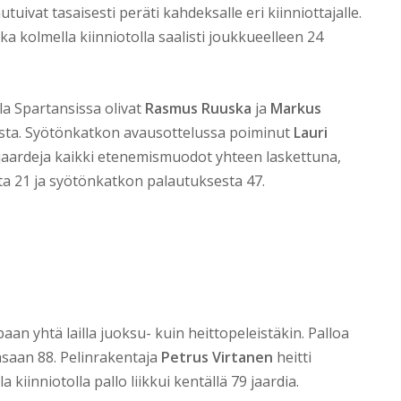
tuivat tasaisesti peräti kahdeksalle eri kiinniottajalle.
oka kolmella kiinniotolla saalisti joukkueelleen 24
la Spartansissa olivat
Rasmus Ruuska
ja
Markus
lausta. Syötönkatkon avausottelussa poiminut
Lauri
jaardeja kaikki etenemismuodot yhteen laskettuna,
ta 21 ja syötönkatkon palautuksesta 47.
an yhtä lailla juoksu- kuin heittopeleistäkin. Palloa
kasaan 88. Pelinrakentaja
Petrus Virtanen
heitti
 kiinniotolla pallo liikkui kentällä 79 jaardia.