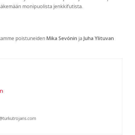
näkemään monipuolista jenkkifutista.
ostamme poistuneiden
Mika Sevónin
ja
Juha Ylituvan
en
n@turkutrojans.com