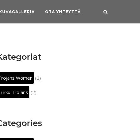
KUVAGALLERIA
OTA YHTEYTTÄ
Kategoriat
Trojans Women
(2)
Turku Trojans
(2)
Categories