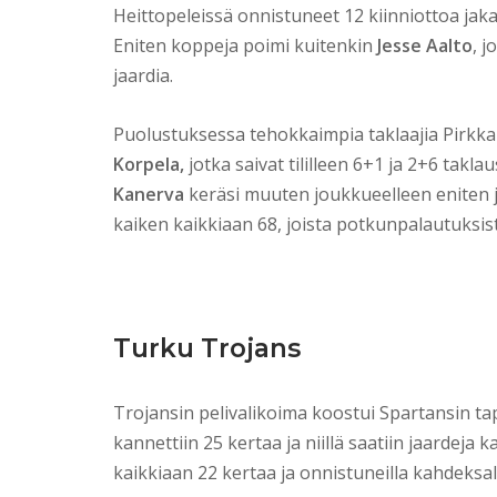
Heittopeleissä onnistuneet 12 kiinniottoa jakau
Eniten koppeja poimi kuitenkin
Jesse Aalto
, j
jaardia.
Puolustuksessa tehokkaimpia taklaajia Pirkka
Korpela,
jotka saivat tililleen 6+1 ja 2+6 tak
Kanerva
keräsi muuten joukkueelleen eniten 
kaiken kaikkiaan 68, joista potkunpalautuksis
Turku Trojans
Trojansin pelivalikoima koostui Spartansin tapa
kannettiin 25 kertaa ja niillä saatiin jaardeja 
kaikkiaan 22 kertaa ja onnistuneilla kahdeksalla