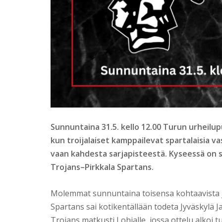
Sunnuntaina 31.5. kello 12.00 Turun urheilu
kun troijalaiset kamppailevat spartalaisia va
vaan kahdesta sarjapisteestä. Kyseessä on si
Trojans–Pirkkala Spartans.
Molemmat sunnuntaina toisensa kohtaavista j
Spartans sai kotikentällään todeta Jyväskylä
Trojans matkusti Lohjalle, jossa ottelu alkoi t