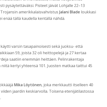
sti pysäytettäväksi. Pisteet jäivät Lohjalle 22–13
tä Trojansin amerikkalaisvahvistus
Jalani Blade
loukkasi
i enää tällä kaudella kentällä nähdä.
äytti varsin tasapainoisesti sekä juoksu- että
ikkiaan 59, joista 32 oli heittopelejä ja 27 kertaa
aardeja saatiin enemmän heittäen. Pelinrakentaja
 niitä kertyi yhteensä 101. Juosten matkaa taittui 45
yökkääjä
Mika Löytönen
, joka merkkautti itselleen 40
 viiden jaardin keskiarvolla. Toisena etenijätilastossa
.