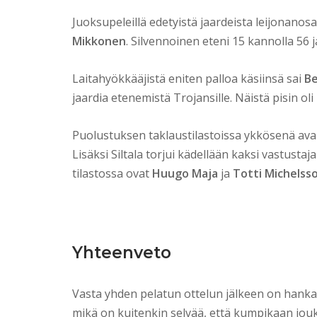
Juoksupeleillä edetyistä jaardeista leijonanosa
Mikkonen
. Silvennoinen eteni 15 kannolla 56 
Laitahyökkääjistä eniten palloa käsiinsä sai
Be
jaardia etenemistä Trojansille. Näistä pisin o
Puolustuksen taklaustilastoissa ykkösenä ava
Lisäksi Siltala torjui kädellään kaksi vastusta
tilastossa ovat
Huugo Maja
ja
Totti Michelss
Yhteenveto
Vasta yhden pelatun ottelun jälkeen on hanka
mikä on kuitenkin selvää, että kumpikaan jouk