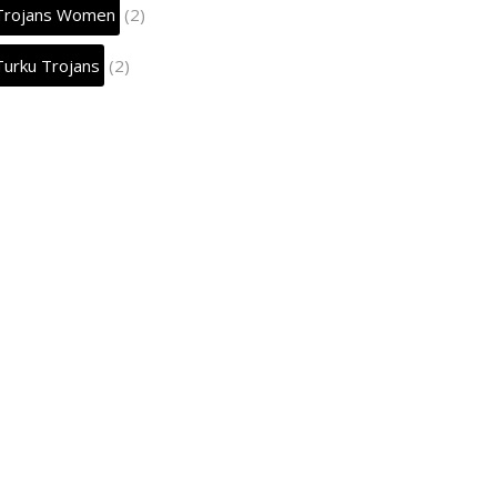
Trojans Women
(2)
Turku Trojans
(2)