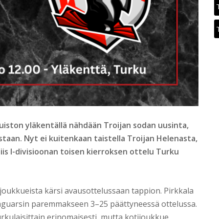
puiston yläkentällä nähdään Troijan sodan uusinta,
staan. Nyt ei kuitenkaan taistella Troijan Helenasta,
is I-divisioonan toisen kierroksen ottelu Turku
oukkueista kärsi avausottelussaan tappion. Pirkkala
 Jaguarsin paremmakseen 3–25 päättyneessä ottelussa.
urkulaisittain erinomaisesti, mutta kotijoukkue