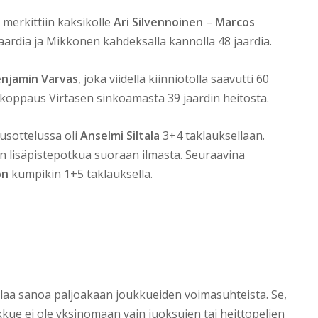
 merkittiin kaksikolle
Ari Silvennoinen
–
Marcos
jaardia ja Mikkonen kahdeksalla kannolla 48 jaardia.
njamin Varvas
, joka viidellä kiinniotolla saavutti 60
li koppaus Virtasen sinkoamasta 39 jaardin heitosta.
usottelussa oli
Anselmi Siltala
3+4 taklauksellaan.
jan lisäpistepotkua suoraan ilmasta. Seuraavina
on
kumpikin 1+5 taklauksella.
laa sanoa paljoakaan joukkueiden voimasuhteista. Se,
kue ei ole yksinomaan vain juoksujen tai heittopelien