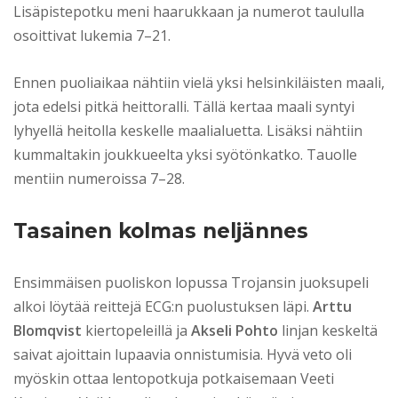
Lisäpistepotku meni haarukkaan ja numerot taululla
osoittivat lukemia 7–21.
Ennen puoliaikaa nähtiin vielä yksi helsinkiläisten maali,
jota edelsi pitkä heittoralli. Tällä kertaa maali syntyi
lyhyellä heitolla keskelle maalialuetta. Lisäksi nähtiin
kummaltakin joukkueelta yksi syötönkatko. Tauolle
mentiin numeroissa 7–28.
Tasainen kolmas neljännes
Ensimmäisen puoliskon lopussa Trojansin juoksupeli
alkoi löytää reittejä ECG:n puolustuksen läpi.
Arttu
Blomqvist
kiertopeleillä ja
Akseli Pohto
linjan keskeltä
saivat ajoittain lupaavia onnistumisia. Hyvä veto oli
myöskin ottaa lentopotkuja potkaisemaan Veeti