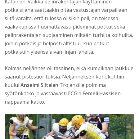
Katainen. Vaikka pelinrakentajan käyttäminen
potkaisijana saattaakin pitää vastustajan varpaillaan
siltä varalta, että tulossa olisikin peli, on toisessa
vaakakupissa huomattavasti pidemmät potkut sekä
pelinrakentajan suojaaminen miltään turhilta kolhuilta,
joihin potkaisija helposti altistuu, kun potkut
potkaistiin yleensä aivan linjan läheltä.
Kolmas neljännes oli tasainen, eikä kumpikaan joukkue
saanut pistesuorituksia. Neljänneksen kohokohtiin
kuului
Anselmi Siltalan
Trojansille poimima
syötönkatko ja vastaavasti ECG:n
Eemeli Hassisen
nappaama katko.