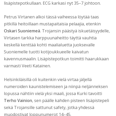
lisäpistepotkullaan. ECG karkasi nyt 35–7 johtoon.
Petrus Virtanen alkoi tässä vaiheessa löytää taas
pitkillä heitoillaan mustapaitaisia pelaajia, etenkin
Oskari Suoniemeä
. Trojansin päästyä iskuetäisyydelle,
Virtasen tarkka harppuunaheitto täyttä vauhtia
keskellä kenttää kohti maalialuetta juoksevalle
Suoniemelle tuotti kotijoukkueelle kaivatun
kavennusmaalin. Lisäpistepotkun toimitti haarukkaan
varmasti Veeti Katainen.
Helsinkiläisillä oli kuitenkin vielä virtaa jäljellä
numeroiden kaunistelemiseen ja niinpä neljänneksen
lopussa nähtiin vielä yksi maali, jossa Kurki tavoitti
Terho Vainion
, sen päälle kahden pisteen lisäpistepeli
sekä Trojansille sattunut safety, jotka yhdessä
muodostivat loppunumerot 14–45.