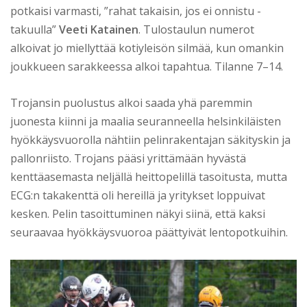
potkaisi varmasti, ”rahat takaisin, jos ei onnistu -
takuulla”
Veeti Katainen
. Tulostaulun numerot
alkoivat jo miellyttää kotiyleisön silmää, kun omankin
joukkueen sarakkeessa alkoi tapahtua. Tilanne 7–14.
Trojansin puolustus alkoi saada yhä paremmin
juonesta kiinni ja maalia seuranneella helsinkiläisten
hyökkäysvuorolla nähtiin pelinrakentajan säkityskin ja
pallonriisto. Trojans pääsi yrittämään hyvästä
kenttäasemasta neljällä heittopelillä tasoitusta, mutta
ECG:n takakenttä oli hereillä ja yritykset loppuivat
kesken. Pelin tasoittuminen näkyi siinä, että kaksi
seuraavaa hyökkäysvuoroa päättyivät lentopotkuihin.