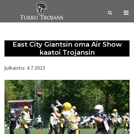
Skip
M
to
content
East City Giantsin oma Air Show
kaatoi Trojansin
Julkaistu: 4.7.2023