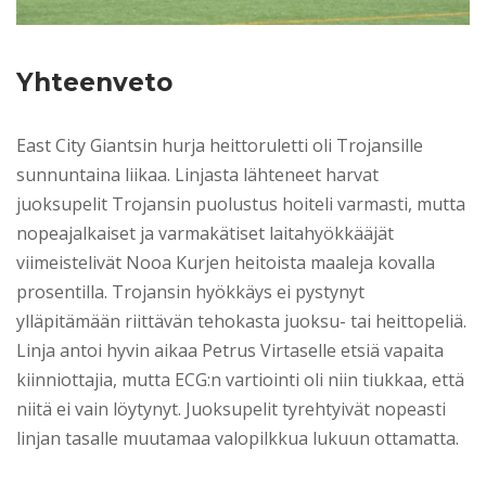
Yhteenveto
East City Giantsin hurja heittoruletti oli Trojansille
sunnuntaina liikaa. Linjasta lähteneet harvat
juoksupelit Trojansin puolustus hoiteli varmasti, mutta
nopeajalkaiset ja varmakätiset laitahyökkääjät
viimeistelivät Nooa Kurjen heitoista maaleja kovalla
prosentilla. Trojansin hyökkäys ei pystynyt
ylläpitämään riittävän tehokasta juoksu- tai heittopeliä.
Linja antoi hyvin aikaa Petrus Virtaselle etsiä vapaita
kiinniottajia, mutta ECG:n vartiointi oli niin tiukkaa, että
niitä ei vain löytynyt. Juoksupelit tyrehtyivät nopeasti
linjan tasalle muutamaa valopilkkua lukuun ottamatta.