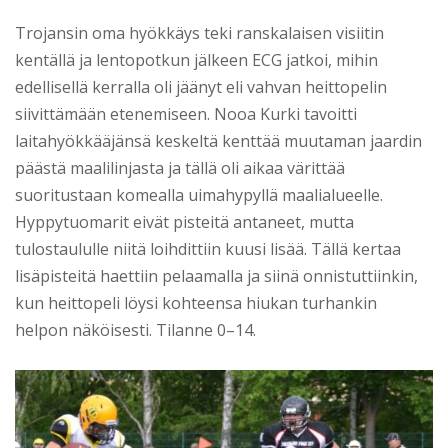
Trojansin oma hyökkäys teki ranskalaisen visiitin
kentällä ja lentopotkun jälkeen ECG jatkoi, mihin
edellisellä kerralla oli jäänyt eli vahvan heittopelin
siivittämään etenemiseen. Nooa Kurki tavoitti
laitahyökkääjänsä keskeltä kenttää muutaman jaardin
päästä maalilinjasta ja tällä oli aikaa värittää
suoritustaan komealla uimahypyllä maalialueelle.
Hyppytuomarit eivät pisteitä antaneet, mutta
tulostaululle niitä loihdittiin kuusi lisää. Tällä kertaa
lisäpisteitä haettiin pelaamalla ja siinä onnistuttiinkin,
kun heittopeli löysi kohteensa hiukan turhankin
helpon näköisesti. Tilanne 0–14.