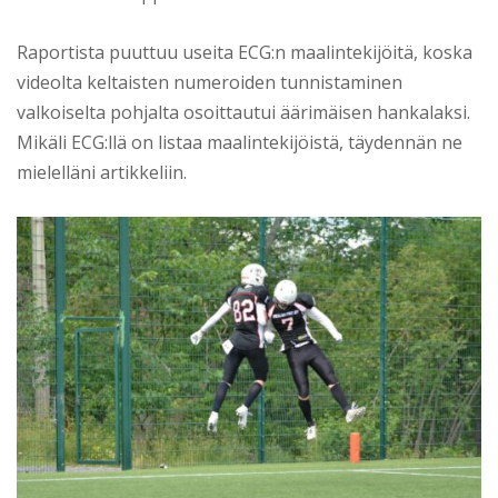
Raportista puuttuu useita ECG:n maalintekijöitä, koska
videolta keltaisten numeroiden tunnistaminen
valkoiselta pohjalta osoittautui äärimäisen hankalaksi.
Mikäli ECG:llä on listaa maalintekijöistä, täydennän ne
mielelläni artikkeliin.