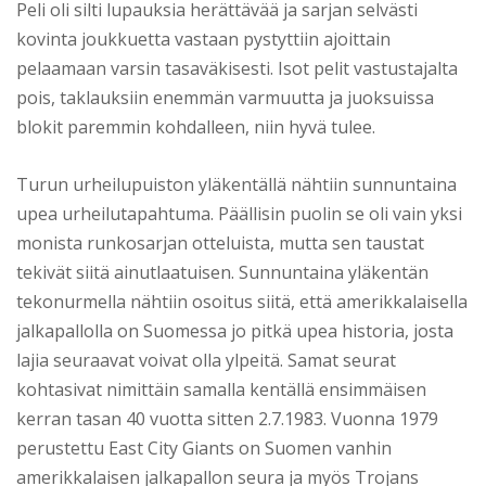
Peli oli silti lupauksia herättävää ja sarjan selvästi
kovinta joukkuetta vastaan pystyttiin ajoittain
pelaamaan varsin tasaväkisesti. Isot pelit vastustajalta
pois, taklauksiin enemmän varmuutta ja juoksuissa
blokit paremmin kohdalleen, niin hyvä tulee.
Turun urheilupuiston yläkentällä nähtiin sunnuntaina
upea urheilutapahtuma. Päällisin puolin se oli vain yksi
monista runkosarjan otteluista, mutta sen taustat
tekivät siitä ainutlaatuisen. Sunnuntaina yläkentän
tekonurmella nähtiin osoitus siitä, että amerikkalaisella
jalkapallolla on Suomessa jo pitkä upea historia, josta
lajia seuraavat voivat olla ylpeitä. Samat seurat
kohtasivat nimittäin samalla kentällä ensimmäisen
kerran tasan 40 vuotta sitten 2.7.1983. Vuonna 1979
perustettu East City Giants on Suomen vanhin
amerikkalaisen jalkapallon seura ja myös Trojans