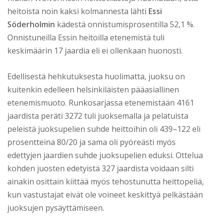
heitoista noin kaksi kolmannesta lähti
Essi
Söderholmin
kädestä onnistumisprosentilla 52,1 %.
Onnistuneilla Essin heitoilla etenemistä tuli
keskimäärin 17 jaardia eli ei ollenkaan huonosti.
Edellisestä hehkutuksesta huolimatta, juoksu on
kuitenkin edelleen helsinkiläisten pääasiallinen
etenemismuoto. Runkosarjassa etenemistään 4161
jaardista peräti 3272 tuli juoksemalla ja pelatuista
peleistä juoksupelien suhde heittoihin oli 439–122 eli
prosentteina 80/20 ja sama oli pyöreästi myös
edettyjen jaardien suhde juoksupelien eduksi. Ottelua
kohden juosten edetyistä 327 jaardista voidaan silti
ainakin osittain kiittää myös tehostunutta heittopeliä,
kun vastustajat eivät ole voineet keskittyä pelkästään
juoksujen pysäyttämiseen.