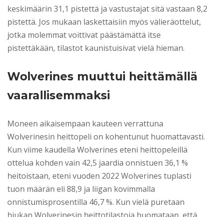
keskimäärin 31,1 pistettä ja vastustajat sitä vastaan 8,2
pistettä. Jos mukaan laskettaisiin myös välieräottelut,
jotka molemmat voittivat päästämättä itse
pistettäkään, tilastot kaunistuisivat vielä hieman.
Wolverines muuttui heittämällä
vaarallisemmaksi
Moneen aikaisempaan kauteen verrattuna
Wolverinesin heittopeli on kohentunut huomattavasti.
Kun viime kaudella Wolverines eteni heittopeleillä
ottelua kohden vain 42,5 jaardia onnistuen 36,1 %
heitoistaan, eteni vuoden 2022 Wolverines tuplasti
tuon määrän eli 88,9 ja liigan kovimmalla
onnistumisprosentilla 46,7 %. Kun vielä puretaan
hiukan Wolverinesin heittotilastoja huomataan, että