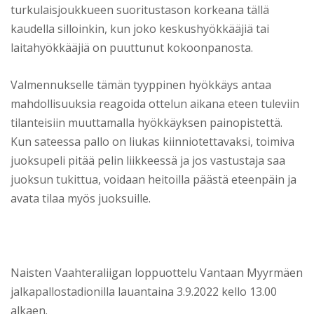
turkulaisjoukkueen suoritustason korkeana tällä
kaudella silloinkin, kun joko keskushyökkääjiä tai
laitahyökkääjiä on puuttunut kokoonpanosta.
Valmennukselle tämän tyyppinen hyökkäys antaa
mahdollisuuksia reagoida ottelun aikana eteen tuleviin
tilanteisiin muuttamalla hyökkäyksen painopistettä.
Kun sateessa pallo on liukas kiinniotettavaksi, toimiva
juoksupeli pitää pelin liikkeessä ja jos vastustaja saa
juoksun tukittua, voidaan heitoilla päästä eteenpäin ja
avata tilaa myös juoksuille.
Naisten Vaahteraliigan loppuottelu Vantaan Myyrmäen
jalkapallostadionilla lauantaina 3.9.2022 kello 13.00
alkaen.