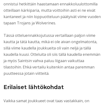
onnistui hetkittäin haastamaan ennakkoluulottomilla
otteillaan kärkiparia, mutta voittoihin asti ei ne eivät
kantaneet ja niin loppuotteluun päätyivät viime vuoden
tapaan Trojans ja Wolverines.
Tässä otteluennakkojutussa vertaillaan paljon viime
kautta ja tätä kautta, mikä ei ole aivan ongelmatonta,
sillä viime kaudella joukkueita oli vain neljä ja tällä
kaudella kuusi. Otteluita oli siis tällä kaudella enemmän
ja myös Saintsin vahva paluu liigaan vaikuttaa
tilastoihin. Ehkä vertailu kuitenkin antaa paremman
puutteessa jotain viitteitä.
Erilaiset lähtökohdat
Vaikka samat joukkueet ovat taas vastakkain, on