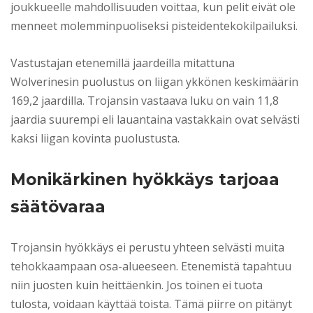
joukkueelle mahdollisuuden voittaa, kun pelit eivät ole
menneet molemminpuoliseksi pisteidentekokilpailuksi.
Vastustajan etenemillä jaardeilla mitattuna
Wolverinesin puolustus on liigan ykkönen keskimäärin
169,2 jaardilla. Trojansin vastaava luku on vain 11,8
jaardia suurempi eli lauantaina vastakkain ovat selvästi
kaksi liigan kovinta puolustusta.
Monikärkinen hyökkäys tarjoaa
säätövaraa
Trojansin hyökkäys ei perustu yhteen selvästi muita
tehokkaampaan osa-alueeseen. Etenemistä tapahtuu
niin juosten kuin heittäenkin. Jos toinen ei tuota
tulosta, voidaan käyttää toista. Tämä piirre on pitänyt