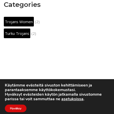
Categories
Trojans Women
(2)
Turku Trojans
(2)
Käytämme evästeitä sivuston kehittämiseen ja
parantaaksemme käyttökokemustasi.
Hyväksyt evästeiden käytön jatkamalla sivustomme
parissa tai voit sammuttaa ne
asetuksissa
.
Hyväksy