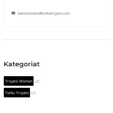
kari.toivonen@turkutrojans.com
Kategoriat
Trojans Women
(2)
Turku Trojans
(2)