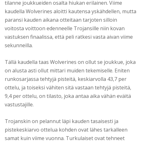
tilanne joukkueiden osalta hiukan erilainen. Viime
kaudella Wolverines aloitti kautensa yskähdellen, mutta
paransi kauden aikana otteitaan tarjoten silloin
voitosta voittoon edenneelle Trojansille niin kovan
vastuksen finaalissa, että peli ratkesi vasta aivan viime
sekunneilla.
Tällä kaudella taas Wolverines on ollut se joukkue, joka
on alusta asti ollut mittari muiden tekemiselle. Eniten
runkosarjassa tehtyjä pisteitä, keskiarvolla 43,7 per
ottelu, ja toiseksi vähiten sitä vastaan tehtyjä pisteitä,
9,4 per ottelu, on tilasto, joka antaa aika vähän eväitä
vastustajille.
Trojanskin on pelannut läpi kauden tasaisesti ja
pistekeskiarvo ottelua kohden ovat lähes tarkalleen
samat kuin viime vuonna. Turkulaiset ovat tehneet