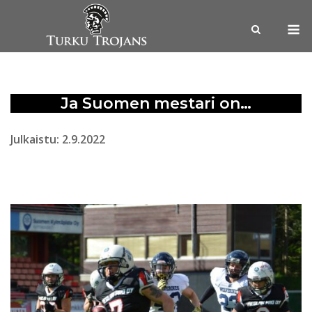
Skip
M
to
content
Ja Suomen mestari on…
Julkaistu: 2.9.2022