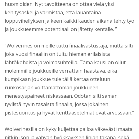
huomioiden. Nyt tavoitteena on ottaa vielä yksi
kehitysaskel ja varmistaa, että lauantaina
loppuvihellyksen jälkeen kaikki kauden aikana tehty työ
ja joukkueemme potentiaali on jätetty kentälle. ”
”Wolverines on meille tuttu finaalivastustaja, mutta silti
joka vuosi finaaliin on tultu hieman erilaisista
lähtökohdista ja voimasuhteilla. Tämä kausi on ollut
molemmille joukkueille verrattain haastava, eikä
kumpikaan joukkue tule tällä kertaa otteluun
runkosarjan voittamattoman joukkueen
menestyspaineet niskassaan. Odotan silti saman
tyylistä hyvin tasaista finaalia, jossa jokainen
pistesuoritus ja hyvät kenttäasetelmat ovat arvossaan.”
Wolverinesilla on kyky kuljettaa palloa väkevästi maata
pitkin ison ja vahvan hyökkäyksen linjan takana, sekä