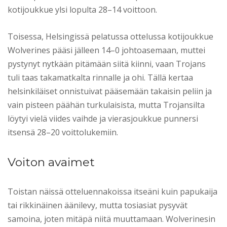
kotijoukkue ylsi lopulta 28–14 voittoon.
Toisessa, Helsingissä pelatussa ottelussa kotijoukkue
Wolverines pääsi jälleen 14–0 johtoasemaan, muttei
pystynyt nytkään pitämään siitä kiinni, vaan Trojans
tuli taas takamatkalta rinnalle ja ohi. Tällä kertaa
helsinkiläiset onnistuivat pääsemään takaisin peliin ja
vain pisteen päähän turkulaisista, mutta Trojansilta
löytyi vielä viides vaihde ja vierasjoukkue punnersi
itsensä 28–20 voittolukemiin.
Voiton avaimet
Toistan näissä otteluennakoissa itseäni kuin papukaija
tai rikkinäinen äänilevy, mutta tosiasiat pysyvät
samoina, joten mitäpä niitä muuttamaan. Wolverinesin