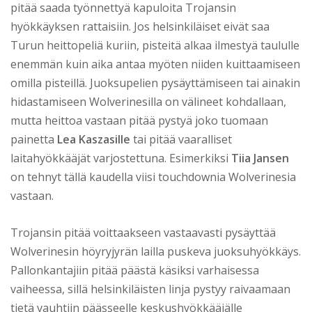
pitää saada työnnettyä kapuloita Trojansin
hyökkäyksen rattaisiin. Jos helsinkiläiset eivät saa
Turun heittopeliä kuriin, pisteitä alkaa ilmestyä taululle
enemmän kuin aika antaa myöten niiden kuittaamiseen
omilla pisteillä. Juoksupelien pysäyttämiseen tai ainakin
hidastamiseen Wolverinesilla on välineet kohdallaan,
mutta heittoa vastaan pitää pystyä joko tuomaan
painetta
Lea Kaszasille
tai pitää vaaralliset
laitahyökkääjät varjostettuna. Esimerkiksi
Tiia Jansen
on tehnyt tällä kaudella viisi touchdownia Wolverinesia
vastaan.
Trojansin pitää voittaakseen vastaavasti pysäyttää
Wolverinesin höyryjyrän lailla puskeva juoksuhyökkäys.
Pallonkantajiin pitää päästä käsiksi varhaisessa
vaiheessa, sillä helsinkiläisten linja pystyy raivaamaan
tietä vauhtiin päässeelle keskushyökkääjälle