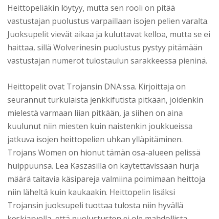
Heittopeliäkin löytyy, mutta sen rooli on pitää
vastustajan puolustus varpaillaan isojen pelien varalta.
Juoksupelit vievät aikaa ja kuluttavat kelloa, mutta se ei
haittaa, sillä Wolverinesin puolustus pystyy pitämään
vastustajan numerot tulostaulun sarakkeessa pieninä.
Heittopelit ovat Trojansin DNA:ssa. Kirjoittaja on
seurannut turkulaista jenkkifutista pitkään, joidenkin
mielestä varmaan liian pitkään, ja siihen on aina
kuulunut niin miesten kuin naistenkin joukkueissa
jatkuva isojen heittopelien uhkan ylläpitäminen.
Trojans Women on hionut tämän osa-alueen pelissä
huippuunsa. Lea Kaszasilla on käytettävissään hurja
määrä taitavia käsipareja valmiina poimimaan heittoja
niin läheltä kuin kaukaakin. Heittopelin lisäksi
Trojansin juoksupeli tuottaa tulosta niin hyvällä
keskiarvolla, että puolustusten ei ole mahdollista