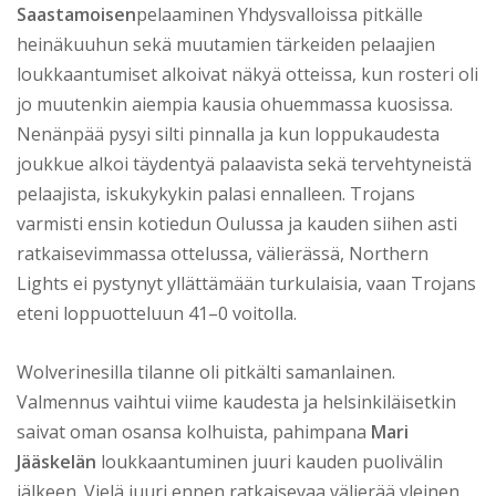
Saastamoisen
pelaaminen Yhdysvalloissa pitkälle
heinäkuuhun sekä muutamien tärkeiden pelaajien
loukkaantumiset alkoivat näkyä otteissa, kun rosteri oli
jo muutenkin aiempia kausia ohuemmassa kuosissa.
Nenänpää pysyi silti pinnalla ja kun loppukaudesta
joukkue alkoi täydentyä palaavista sekä tervehtyneistä
pelaajista, iskukykykin palasi ennalleen. Trojans
varmisti ensin kotiedun Oulussa ja kauden siihen asti
ratkaisevimmassa ottelussa, välierässä, Northern
Lights ei pystynyt yllättämään turkulaisia, vaan Trojans
eteni loppuotteluun 41–0 voitolla.
Wolverinesilla tilanne oli pitkälti samanlainen.
Valmennus vaihtui viime kaudesta ja helsinkiläisetkin
saivat oman osansa kolhuista, pahimpana
Mari
Jääskelän
loukkaantuminen juuri kauden puolivälin
jälkeen. Vielä juuri ennen ratkaisevaa välierää yleinen