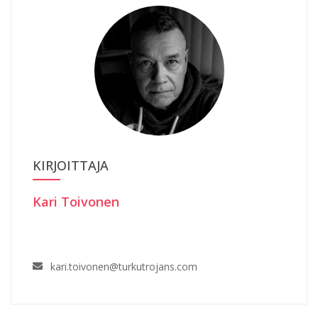
KIRJOITTAJA
Kari Toivonen
kari.toivonen@turkutrojans.com