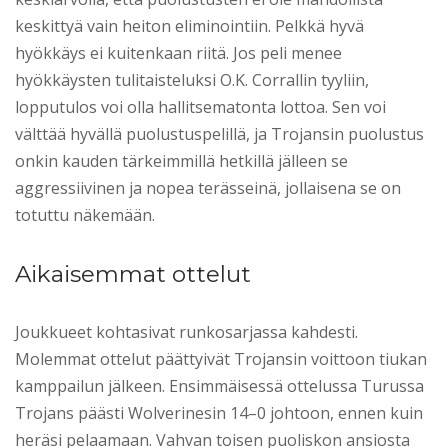
keskittyä vain heiton eliminointiin. Pelkkä hyvä
hyökkäys ei kuitenkaan riitä. Jos peli menee
hyökkäysten tulitaisteluksi O.K. Corrallin tyyliin,
lopputulos voi olla hallitsematonta lottoa. Sen voi
välttää hyvällä puolustuspelillä, ja Trojansin puolustus
onkin kauden tärkeimmillä hetkillä jälleen se
aggressiivinen ja nopea terässeinä, jollaisena se on
totuttu näkemään.
Aikaisemmat ottelut
Joukkueet kohtasivat runkosarjassa kahdesti.
Molemmat ottelut päättyivät Trojansin voittoon tiukan
kamppailun jälkeen. Ensimmäisessä ottelussa Turussa
Trojans päästi Wolverinesin 14–0 johtoon, ennen kuin
heräsi pelaamaan. Vahvan toisen puoliskon ansiosta