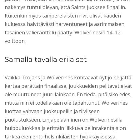
näkemys tuntui olevan, että Saints juoksee finaaliin.
Kuitenkin myös tamperelaisten rivit olivat kauden
kuluessa hälyttävästi harventuneet ja äärimmäisen
tasainen välieräottelu päättyi Wolverinesin 14–12
voittoon.
Samalla tavalla erilaiset
Vaikka Trojans ja Wolverines kohtaavat nyt jo neljättä
kertaa perättäin finaalissa, joukkueiden pelitavat eivät
ole muuttuneet juuri lainkaan. En tiedä, pitäisikö edes,
mutta niin ei todellakaan ole tapahtunut. Wolverines
luottaa vahvaan juoksupeliin ja tiiviiseen
puolustukseen. Linjapelaaminen on Wolverinesilla
huippuluokkaa ja erittäin liikkuva pelinrakentaja on
tärkeä elementti helsinkiläisten hyökkäyksessä.