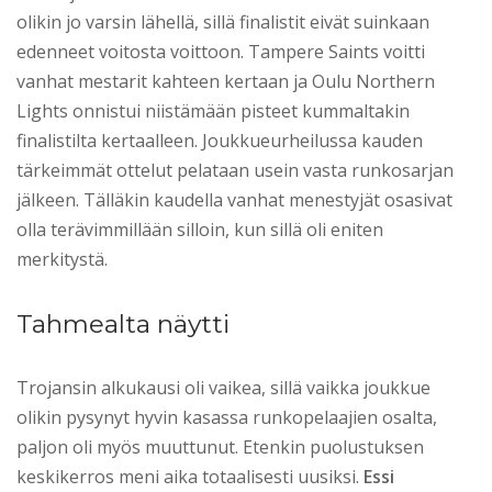
olikin jo varsin lähellä, sillä finalistit eivät suinkaan
edenneet voitosta voittoon. Tampere Saints voitti
vanhat mestarit kahteen kertaan ja Oulu Northern
Lights onnistui niistämään pisteet kummaltakin
finalistilta kertaalleen. Joukkueurheilussa kauden
tärkeimmät ottelut pelataan usein vasta runkosarjan
jälkeen. Tälläkin kaudella vanhat menestyjät osasivat
olla terävimmillään silloin, kun sillä oli eniten
merkitystä.
Tahmealta näytti
Trojansin alkukausi oli vaikea, sillä vaikka joukkue
olikin pysynyt hyvin kasassa runkopelaajien osalta,
paljon oli myös muuttunut. Etenkin puolustuksen
keskikerros meni aika totaalisesti uusiksi.
Essi