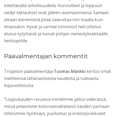
kiitettävällä tehokkuudella. Kunnolliset ja loppuun
viedyt taklaukset ovat jälleen avainasemassa. Samaan
aikaan etenemistä pitää saavuttaa niin maalla kuin
ilmassakin. Hyvät ja varmat kiinniotot heti ottelun
alussa sytyttävät ja luovat pohjan menestyksekkäälle
heittopelille.
Päävalmentajan kommentit
Trojansin päävalmentaja
Tuomas Mankki
kertoo omat
mietteensä tähänastisesta kaudesta ja tulevasta
loppuottelusta.
”Loppukauden nouseva trendimme jatkui välierässä,
missä pelasimme kokonaisvaltaisesti kauden parhaan
ottelumme hyökkäys, puolustus ja erikoisjoukkueet