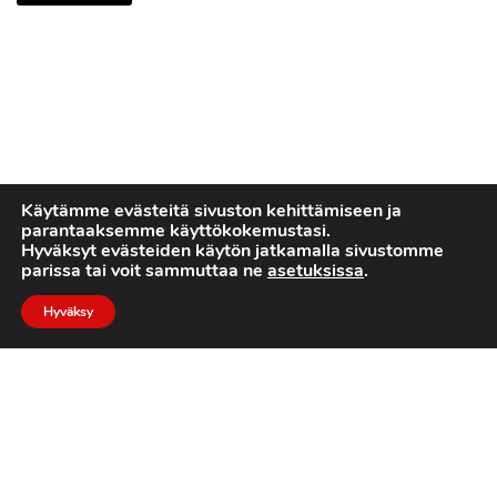
Käytämme evästeitä sivuston kehittämiseen ja
parantaaksemme käyttökokemustasi.
Hyväksyt evästeiden käytön jatkamalla sivustomme
parissa tai voit sammuttaa ne
asetuksissa
.
Hyväksy
2022 © Turku Trojans
Toteutus:
Luotone Oy