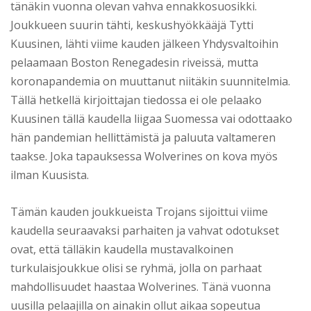
tänäkin vuonna olevan vahva ennakkosuosikki.
Joukkueen suurin tähti, keskushyökkääjä Tytti
Kuusinen, lähti viime kauden jälkeen Yhdysvaltoihin
pelaamaan Boston Renegadesin riveissä, mutta
koronapandemia on muuttanut niitäkin suunnitelmia.
Tällä hetkellä kirjoittajan tiedossa ei ole pelaako
Kuusinen tällä kaudella liigaa Suomessa vai odottaako
hän pandemian hellittämistä ja paluuta valtameren
taakse. Joka tapauksessa Wolverines on kova myös
ilman Kuusista.
Tämän kauden joukkueista Trojans sijoittui viime
kaudella seuraavaksi parhaiten ja vahvat odotukset
ovat, että tälläkin kaudella mustavalkoinen
turkulaisjoukkue olisi se ryhmä, jolla on parhaat
mahdollisuudet haastaa Wolverines. Tänä vuonna
uusilla pelaajilla on ainakin ollut aikaa sopeutua