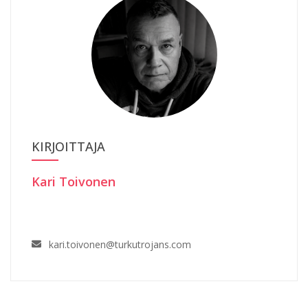
KIRJOITTAJA
Kari Toivonen
kari.toivonen@turkutrojans.com