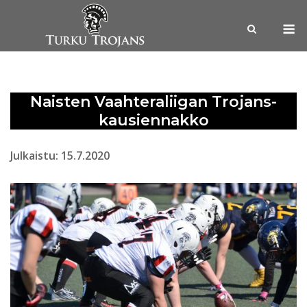
Skip
M
to
content
Naisten Vaahteraliigan Trojans-
kausiennakko
Julkaistu: 15.7.2020