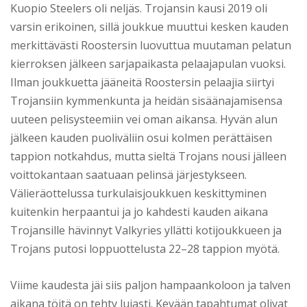
Kuopio Steelers oli neljäs. Trojansin kausi 2019 oli
varsin erikoinen, sillä joukkue muuttui kesken kauden
merkittävästi Roostersin luovuttua muutaman pelatun
kierroksen jälkeen sarjapaikasta pelaajapulan vuoksi.
Ilman joukkuetta jääneitä Roostersin pelaajia siirtyi
Trojansiin kymmenkunta ja heidän sisäänajamisensa
uuteen pelisysteemiin vei oman aikansa. Hyvän alun
jälkeen kauden puoliväliin osui kolmen perättäisen
tappion notkahdus, mutta sieltä Trojans nousi jälleen
voittokantaan saatuaan pelinsä järjestykseen.
Välieräottelussa turkulaisjoukkuen keskittyminen
kuitenkin herpaantui ja jo kahdesti kauden aikana
Trojansille hävinnyt Valkyries yllätti kotijoukkueen ja
Trojans putosi loppuottelusta 22–28 tappion myötä.
Viime kaudesta jäi siis paljon hampaankoloon ja talven
aikana töitä on tehty lujasti. Kevään tapahtumat olivat