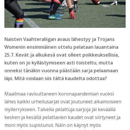
Naisten Vaahteraliigan avaus lähestyy ja Trojans
Womenin ensimmäinen ottelu pelataan lauantaina
25.7. Kevät ja alkukesä ovat olleet poikkeuksellisia,
kuten on jo kyllästymiseen asti toisteltu, mutta
onneksi tänäkin vuonna päästään sarja pelaamaan
läpi. Mitä voidaan siis tältä kaudelta odottaa?
Maailmaa ravisuttaneen koronapandemian vuoksi
lähes kaikki urheilusarjat ovat joutuneet aikamoiseen
myllerrykseen. Talvella pelattuja sarjoja jäi keväällä
kesken ja kesällä pelattavien kaudet ovat siirtyneet ja
moni myös supistunut. Näin on käynyt myös