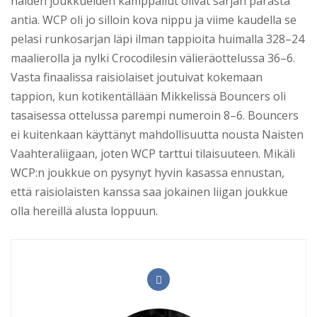
näiden joukkueiden kamppailut olivat sarjan parasta
antia. WCP oli jo silloin kova nippu ja viime kaudella se
pelasi runkosarjan läpi ilman tappioita huimalla 328–24
maalierolla ja nylki Crocodilesin välieräottelussa 36–6.
Vasta finaalissa raisiolaiset joutuivat kokemaan
tappion, kun kotikentällään Mikkelissä Bouncers oli
tasaisessa ottelussa parempi numeroin 8–6. Bouncers
ei kuitenkaan käyttänyt mahdollisuutta nousta Naisten
Vaahteraliigaan, joten WCP tarttui tilaisuuteen. Mikäli
WCP:n joukkue on pysynyt hyvin kasassa ennustan,
että raisiolaisten kanssa saa jokainen liigan joukkue
olla hereillä alusta loppuun.