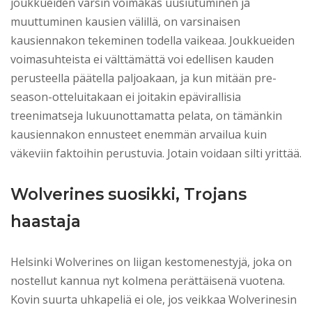
joukkueiden varsin voimakas uusiutuminen ja
muuttuminen kausien välillä, on varsinaisen
kausiennakon tekeminen todella vaikeaa. Joukkueiden
voimasuhteista ei välttämättä voi edellisen kauden
perusteella päätella paljoakaan, ja kun mitään pre-
season-otteluitakaan ei joitakin epävirallisia
treenimatseja lukuunottamatta pelata, on tämänkin
kausiennakon ennusteet enemmän arvailua kuin
väkeviin faktoihin perustuvia. Jotain voidaan silti yrittää.
Wolverines suosikki, Trojans
haastaja
Helsinki Wolverines on liigan kestomenestyjä, joka on
nostellut kannua nyt kolmena perättäisenä vuotena.
Kovin suurta uhkapeliä ei ole, jos veikkaa Wolverinesin