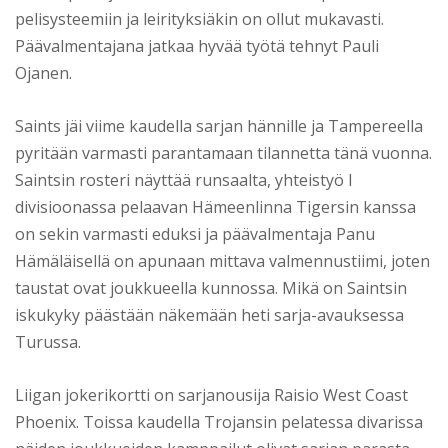
pelisysteemiin ja leirityksiäkin on ollut mukavasti.
Päävalmentajana jatkaa hyvää työtä tehnyt Pauli
Ojanen.
Saints jäi viime kaudella sarjan hännille ja Tampereella
pyritään varmasti parantamaan tilannetta tänä vuonna.
Saintsin rosteri näyttää runsaalta, yhteistyö I
divisioonassa pelaavan Hämeenlinna Tigersin kanssa
on sekin varmasti eduksi ja päävalmentaja Panu
Hämäläisellä on apunaan mittava valmennustiimi, joten
taustat ovat joukkueella kunnossa. Mikä on Saintsin
iskukyky päästään näkemään heti sarja-avauksessa
Turussa.
Liigan jokerikortti on sarjanousija Raisio West Coast
Phoenix. Toissa kaudella Trojansin pelatessa divarissa