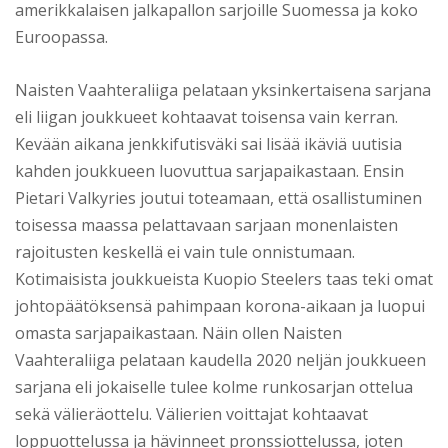
amerikkalaisen jalkapallon sarjoille Suomessa ja koko
Euroopassa.
Naisten Vaahteraliiga pelataan yksinkertaisena sarjana
eli liigan joukkueet kohtaavat toisensa vain kerran.
Kevään aikana jenkkifutisväki sai lisää ikäviä uutisia
kahden joukkueen luovuttua sarjapaikastaan. Ensin
Pietari Valkyries joutui toteamaan, että osallistuminen
toisessa maassa pelattavaan sarjaan monenlaisten
rajoitusten keskellä ei vain tule onnistumaan.
Kotimaisista joukkueista Kuopio Steelers taas teki omat
johtopäätöksensä pahimpaan korona-aikaan ja luopui
omasta sarjapaikastaan. Näin ollen Naisten
Vaahteraliiga pelataan kaudella 2020 neljän joukkueen
sarjana eli jokaiselle tulee kolme runkosarjan ottelua
sekä välieräottelu. Välierien voittajat kohtaavat
loppuottelussa ja hävinneet pronssiottelussa, joten