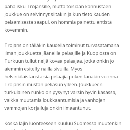
paha isku Trojansille, mutta toisiaan kannustaen
joukkue on selvinnyt siitäkin ja kun tieto kauden
pelaamisesta saapui, on hommia painettu entistä
kovemmin.
Trojans on tälläkin kaudella toiminut turvasatamana
ilman joukkuetta jääneille pelaajille ja Kuopiosta on
Turkuun tullut neljä kovaa pelaajaa, jotka onkin jo
aiemmin esitelty näillä sivuilla. Myös
helsinkiläistaustaisia pelaajia pukee tänäkin vuonna
Trojansin mustan peliasun ylleen. Joukkueen
turkulainen runko on pysynyt varsin hyvin kasassa,
vaikka muutamia loukkaantumisia ja vanhojen
vammojen korjailuja onkin ilmaantunut.
Koska lajin luonteeseen kuuluu Suomessa muutenkin