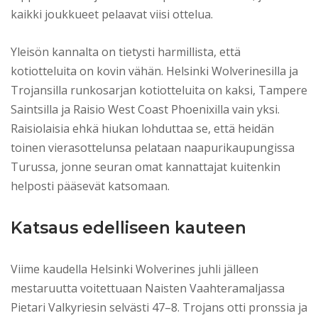
kaikki joukkueet pelaavat viisi ottelua.
Yleisön kannalta on tietysti harmillista, että
kotiotteluita on kovin vähän. Helsinki Wolverinesilla ja
Trojansilla runkosarjan kotiotteluita on kaksi, Tampere
Saintsilla ja Raisio West Coast Phoenixilla vain yksi.
Raisiolaisia ehkä hiukan lohduttaa se, että heidän
toinen vierasottelunsa pelataan naapurikaupungissa
Turussa, jonne seuran omat kannattajat kuitenkin
helposti pääsevät katsomaan.
Katsaus edelliseen kauteen
Viime kaudella Helsinki Wolverines juhli jälleen
mestaruutta voitettuaan Naisten Vaahteramaljassa
Pietari Valkyriesin selvästi 47–8. Trojans otti pronssia ja