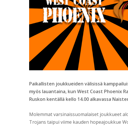
Paikallisten joukkueiden välisissä kamppailui
myös lauantaina, kun West Coast Phoenix R
Ruskon kentällä kello 14.00 alkavassa Naiste
Molemmat varsinaissuomalaiset joukkueet aloit
Trojans taipui viime kauden hopeajoukkue Wo