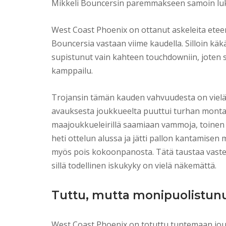
Mikkeli Bouncersin paremmakseen samoin lu
West Coast Phoenix on ottanut askeleita etee
Bouncersia vastaan viime kaudella. Silloin käk
supistunut vain kahteen touchdowniin, joten se
kamppailu.
Trojansin tämän kauden vahvuudesta on vielä lii
avauksesta joukkueelta puuttui turhan monta
maajoukkueleirillä saamiaan vammoja, toine
heti ottelun alussa ja jätti pallon kantamisen
myös pois kokoonpanosta. Tätä taustaa vaste
sillä todellinen iskukyky on vielä näkemättä.
Tuttu, mutta monipuolistun
West Coast Phoenix on totuttu tuntemaan jou