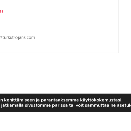
en
n@turkutrojans.com
on kehittämiseen ja parantaaksemme käyttökokemustasi.
 jatkamalla sivustomme parissa tai voit sammuttaa ne
asetuk