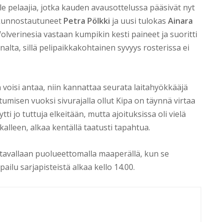
ille pelaajia, jotka kauden avausottelussa pääsivät nyt
 kunnostautuneet
Petra Pölkki
ja uusi tulokas
Ainara
lverinesia vastaan kumpikin kesti paineet ja suoritti
alta, sillä pelipaikkakohtainen syvyys rosterissa ei
 voisi antaa, niin kannattaa seurata laitahyökkääjä
misen vuoksi sivurajalla ollut Kipa on täynnä virtaa
ti jo tuttuja elkeitään, mutta ajoituksissa oli vielä
alleen, alkaa kentällä taatusti tapahtua.
 tavallaan puolueettomalla maaperällä, kun se
ilu sarjapisteistä alkaa kello 14.00.