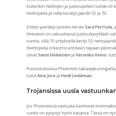
kuitenkin heittojen ja juoksupelien suhde oli 
heittopeliä ja niillä kerätyt jaardit 55 ja 70.
Eniten jaardeja juosten keräsi
Sara Perttula
, 
ilmeisesti on vakuuttanut juoksukyvyillään v
suotta, sillä 15 yrityksellä kertyi 55 nettojaa
Heittopeliä orkestroi entiseen tapaan pelinr
olivat
Sanni Heikkinen
ja
Veronika Heino
, tut
Puolustuksessa Phoenixin taklaajakuningattari
tutut
Aino Joro
ja
Heidi Lindeman
.
Trojansissa uusia vastuunkant
Jos Phoenixissä vastuuta kantoivat enimmäks
runko on pysynyt hyvin kasassa. Tässä on nyt 