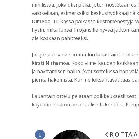
nimilistaa, joka olisi pitkä, joten nostetaan es
valokeilaan, esimerksiksi keskushyökkääjinä
Olmedo
. Tiukassa paikassa kestomenestyjä Wo
hyvin, mikä lupaa Trojansille hyvää jatkon kann
ole koskaan pahitteeksi.
Jos jonkun vinkin kuitenkin lauantain otteluun
Kirsti Nirhamoa.
Koko viime kauden loukkaantu
ja näyttämisen halua. Avausottelussa hän väläyt
pientä hakemista. Kun ne loksahtavat taas paik
Lauantain ottelu pelataan poikkeuksesllisesti
käydään Ruskon aina tuulisella kentällä. Kamppa
KIRJOITTAJA