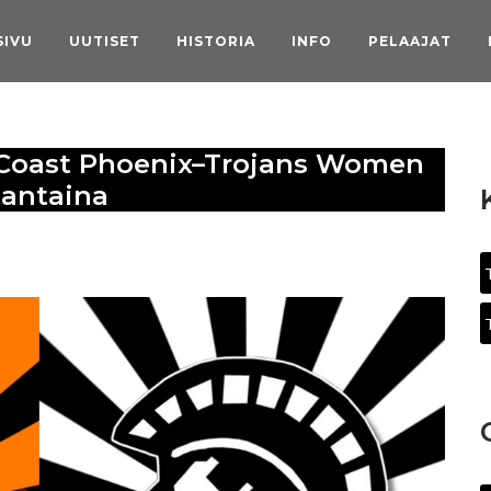
SIVU
UUTISET
HISTORIA
INFO
PELAAJAT
 Coast Phoenix–Trojans Women
uantaina