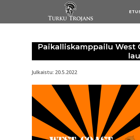
Skip
to
ETU
content
Paikalliskamppailu West
la
Julkaistu: 20.5.2022