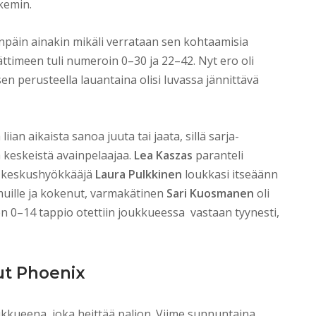
kemin.
npäin ainakin mikäli verrataan sen kohtaamisia
ättimeen tuli numeroin 0–30 ja 22–42. Nyt ero oli
n perusteella lauantaina olisi luvassa jännittävä
an aikaista sanoa juuta tai jaata, sillä sarja-
 keskeistä avainpelaajaa.
Lea Kaszas
paranteli
n keskushyökkääjä
Laura Pulkkinen
loukkasi itseäänn
 muille ja kokenut, varmakätinen
Sari Kuosmanen
oli
n 0–14 tappio otettiin joukkueessa
vastaan tyynesti,
ut Phoenix
kkueena, joka heittää paljon. Viime sunnuntaina