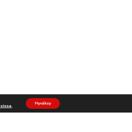
Hyväksy
sissa
.