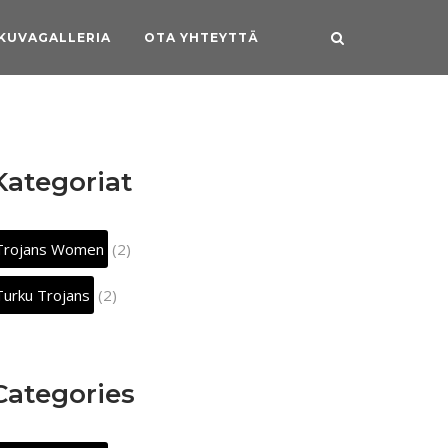
KUVAGALLERIA
OTA YHTEYTTÄ
Kategoriat
Trojans Women
(2)
Turku Trojans
(2)
Categories