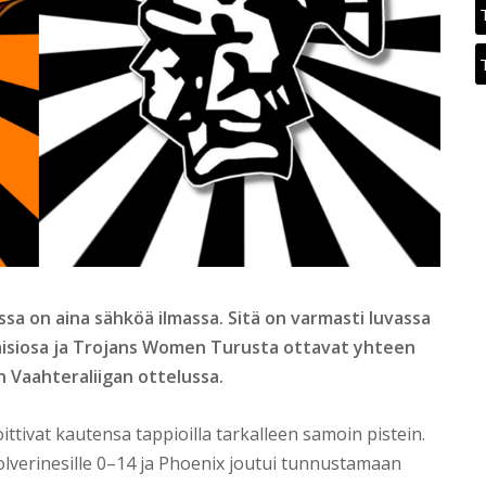
ssa on aina sähköä ilmassa. Sitä on varmasti luvassa
aisiosa ja Trojans Women Turusta ottavat yhteen
n Vaahteraliigan ottelussa.
tivat kautensa tappioilla tarkalleen samoin pistein.
lverinesille 0–14 ja Phoenix joutui tunnustamaan