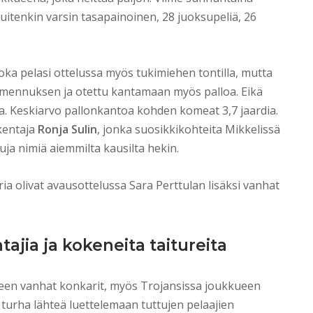
kuitenkin varsin tasapainoinen, 28 juoksupeliä, 26
joka pelasi ottelussa myös tukimiehen tontilla, mutta
almennuksen ja otettu kantamaan myös palloa. Eikä
rdia. Keskiarvo pallonkantoa kohden komeat 3,7 jaardia.
akentaja
Ronja Sulin
, jonka suosikkikohteita Mikkelissä
tuja nimiä aiemmilta kausilta hekin.
a olivat avausottelussa Sara Perttulan lisäksi vanhat
ajia ja kokeneita taitureita
een vanhat konkarit, myös Trojansissa joukkueen
turha lähteä luettelemaan tuttujen pelaajien