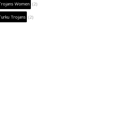
Trojans Women
(2)
Turku Trojans
(2)