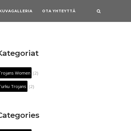
KUVAGALLERIA
OTA YHTEYTTÄ
Kategoriat
Trojans Women
(2)
Turku Trojans
(2)
Categories