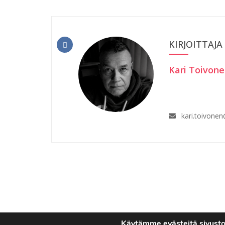
KIRJOITTAJA
Kari Toivon
kari.toivone
Käytämme evästeitä sivust