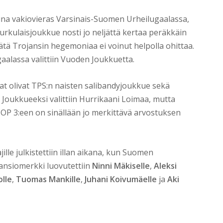
sina vakiovieras Varsinais-Suomen Urheilugaalassa,
rkulaisjoukkue nosti jo neljättä kertaa peräkkäin
tä Trojansin hegemoniaa ei voinut helpolla ohittaa.
alassa valittiin Vuoden Joukkuetta.
 olivat TPS:n naisten salibandyjoukkue sekä
Joukkueeksi valittiin Hurrikaani Loimaa, mutta
OP 3:een on sinällään jo merkittävä arvostuksen
le julkistettiin illan aikana, kun Suomen
 ansiomerkki luovutettiin
Ninni Mäkiselle
,
Aleksi
olle
,
Tuomas Mankille
,
Juhani Koivumäelle
ja
Aki