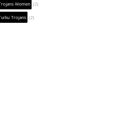
Trojans Women
(2)
Turku Trojans
(2)