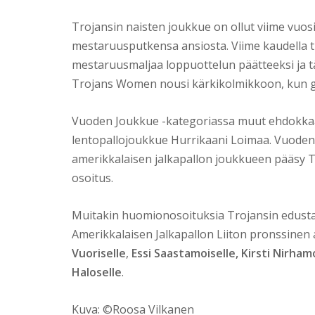
Trojansin naisten joukkue on ollut viime vuo
mestaruusputkensa ansiosta. Viime kaudella tu
mestaruusmaljaa loppuottelun päätteeksi ja tä
Trojans Women nousi kärkikolmikkoon, kun ga
Vuoden Joukkue -kategoriassa muut ehdokkaat
lentopallojoukkue Hurrikaani Loimaa. Vuoden 
amerikkalaisen jalkapallon joukkueen pääsy T
osoitus.
Muitakin huomionosoituksia Trojansin edustajil
Amerikkalaisen Jalkapallon Liiton pronssinen
Vuoriselle
,
Essi Saastamoiselle,
Kirsti Nirham
Haloselle
.
Kuva: ©Roosa Vilkanen