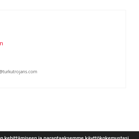
en
n@turkutrojans.com
on kehittämiseen ja parantaaksemme käyttökokemustasi.