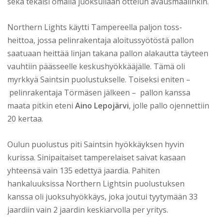
sekä tekaisi omalla juoksullaan ottelun avausmaalinkin.
Northern Lights käytti Tampereella paljon toss-
heittoa, jossa pelinrakentaja aloitussyötöstä pallon
saatuaan heittää linjan takana pallon alakautta täyteen
vauhtiin päässeelle keskushyökkääjälle. Tämä oli
myrkkyä Saintsin puolustukselle. Toiseksi eniten –
pelinrakentaja Törmäsen jälkeen – pallon kanssa
maata pitkin eteni
Aino Lepojärvi
, jolle pallo ojennettiin
20 kertaa.
Oulun puolustus piti Saintsin hyökkäyksen hyvin
kurissa. Sinipaitaiset tamperelaiset saivat kasaan
yhteensä vain 135 edettyä jaardia. Pahiten
hankaluuksissa Northern Lightsin puolustuksen
kanssa oli juoksuhyökkäys, joka joutui tyytymään 33
jaardiin vain 2 jaardin keskiarvolla per yritys.