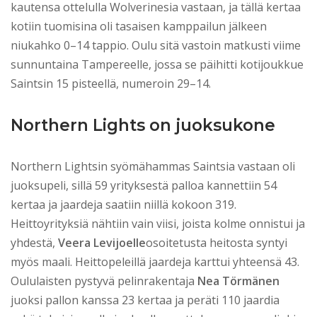
kautensa ottelulla Wolverinesia vastaan, ja tällä kertaa
kotiin tuomisina oli tasaisen kamppailun jälkeen
niukahko 0–14 tappio. Oulu sitä vastoin matkusti viime
sunnuntaina Tampereelle, jossa se päihitti kotijoukkue
Saintsin 15 pisteellä, numeroin 29–14.
Northern Lights on juoksukone
Northern Lightsin syömähammas Saintsia vastaan oli
juoksupeli, sillä 59 yrityksestä palloa kannettiin 54
kertaa ja jaardeja saatiin niillä kokoon 319.
Heittoyrityksiä nähtiin vain viisi, joista kolme onnistui ja
yhdestä,
Veera Levijoelle
osoitetusta heitosta syntyi
myös maali. Heittopeleillä jaardeja karttui yhteensä 43.
Oululaisten pystyvä pelinrakentaja
Nea Törmänen
juoksi pallon kanssa 23 kertaa ja peräti 110 jaardia