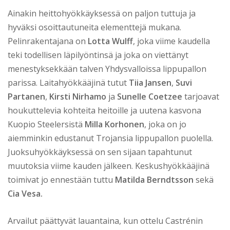
Ainakin heittohyökkäyksessä on paljon tuttuja ja
hyväksi osoittautuneita elementtejä mukana.
Pelinrakentajana on
Lotta Wulff
, joka viime kaudella
teki todellisen läpilyöntinsä ja joka on viettänyt
menestyksekkään talven Yhdysvalloissa lippupallon
parissa. Laitahyökkääjinä tutut
Tiia Jansen
,
Suvi
Partanen
,
Kirsti Nirhamo
ja
Sunelle Coetzee
tarjoavat
houkuttelevia kohteita heitoille ja uutena kasvona
Kuopio Steelersistä
Milla Korhonen
, joka on jo
aiemminkin edustanut Trojansia lippupallon puolella.
Juoksuhyökkäyksessä on sen sijaan tapahtunut
muutoksia viime kauden jälkeen. Keskushyökkääjinä
toimivat jo ennestään tuttu
Matilda Berndtsson
sekä
Cia Vesa.
Arvailut päättyvät lauantaina, kun ottelu Castrénin