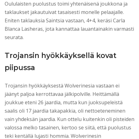
Oululaisten puolustus toimi yhtenäisenä joukkona ja
taklaukset jakautuivat tasaisesti monelle pelaajalle.
Eniten taklauksia Saintsia vastaan, 4+4, keräsi Carla
Blanca Lasheras, jota kannattaa lauantainakin varmasti
seurata.
Trojansin hyökkäyksellä kovat
piipussa
Trojansin hyökkäyksestä Wolverinesia vastaan ei
jäänyt paljoa kerrottavaa jälkipolville. Heittämällä
joukkue eteni 26 jaardia, mutta kun juoksupeleistä
saalis oli 17 jaardia takapakkia, oli nettoeteneminen
vain yhdeksän jaardia. Kun ottelu kuitenkin oli pisteiden
valossa melko tasainen, kertoo se siitä, että puolustus
teki kentällä lujasti hommia. Wolverinesin