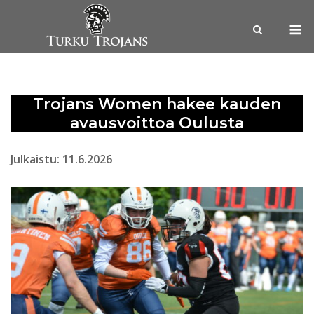
Skip
M
to
content
Trojans Women hakee kauden
avausvoittoa Oulusta
Julkaistu: 11.6.2026