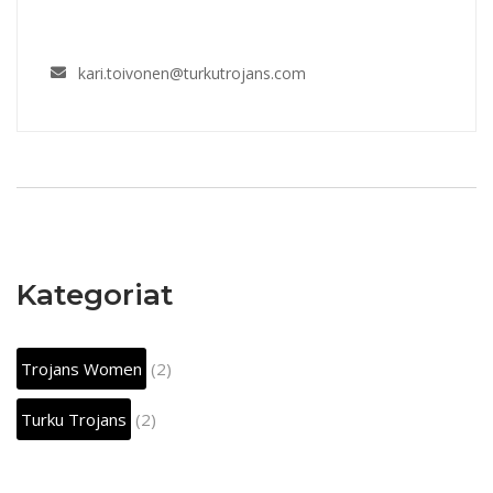
kari.toivonen@turkutrojans.com
Kategoriat
Trojans Women
(2)
Turku Trojans
(2)