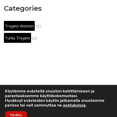
Categories
Trojans Women
(2)
Turku Trojans
(2)
Käytämme evästeitä sivuston kehittämiseen ja
parantaaksemme käyttökokemustasi.
Hyväksyt evästeiden käytön jatkamalla sivustomme
parissa tai voit sammuttaa ne
asetuksissa
.
Hyväksy