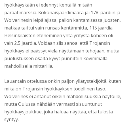
hyökkäyskään ei edennyt kentällä mitään
paraatimarssia. Kokonaisjaardimäärä jäi 178 jaardiin ja
Wolverinesin leipälajissa, pallon kantamisessa juosten,
matkaa taittui vain runsas kentänmitta, 115 jaardia.
Helsinkiläisten eteneminen yhtä yritystä kohden oli
vain 2,5 jaardia. Voidaan siis sanoa, että Trojansin
hyökkäys ei päässyt vielä näyttämään tehojaan, mutta
puolustuksen osalta kyvyt punnittiin kovimmalla
mahdollisella mittarilla.
Lauantain ottelussa onkin paljon yllätystekijöitä, kuten
mikä on Trojansin hyökkäyksen todellinen taso.
Wolverines ei antanut oikein mahdollisuuksia näytöille,
mutta Oulussa nähdään varmasti sisuuntunut
hyökkäysjoukkue, joka haluaa näyttää, että tulosta
syntyy.