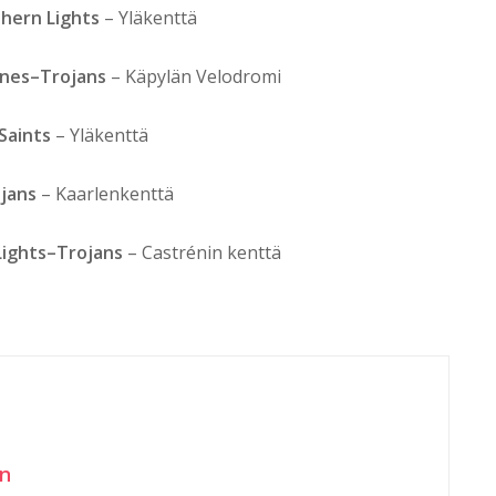
hern Lights
– Yläkenttä
ines–Trojans
– Käpylän Velodromi
Saints
– Yläkenttä
jans
– Kaarlenkenttä
Lights–Trojans
– Castrénin kenttä
en