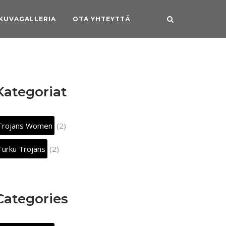
KUVAGALLERIA
OTA YHTEYTTÄ
Kategoriat
Trojans Women
(2)
Turku Trojans
(2)
Categories