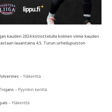
gan kauden 2024 kotiottelulla kolmen viime kauden
vastaan lauantaina 4.5. Turun urheilupuiston
Wolverines
– Yläkenttä
Trojans
– Pyynikin kenttä
yals
– Yläkenttä