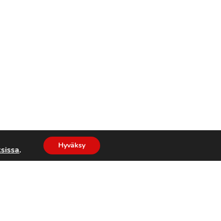
Hyväksy
sissa
.