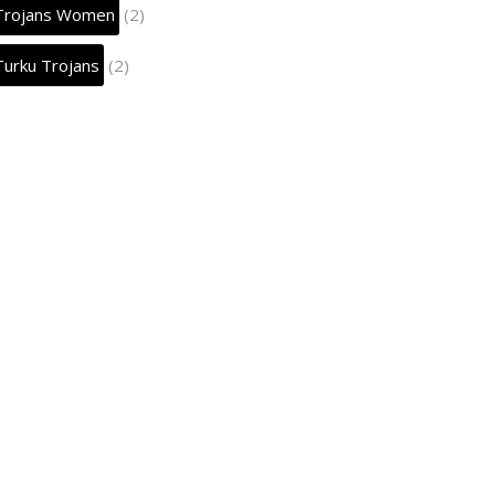
Trojans Women
(2)
Turku Trojans
(2)