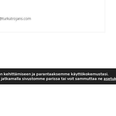
n@turkutrojans.com
on kehittämiseen ja parantaaksemme käyttökokemustasi.
 jatkamalla sivustomme parissa tai voit sammuttaa ne
asetuk
2022 © Turku Trojans
Toteutus:
Luotone Oy