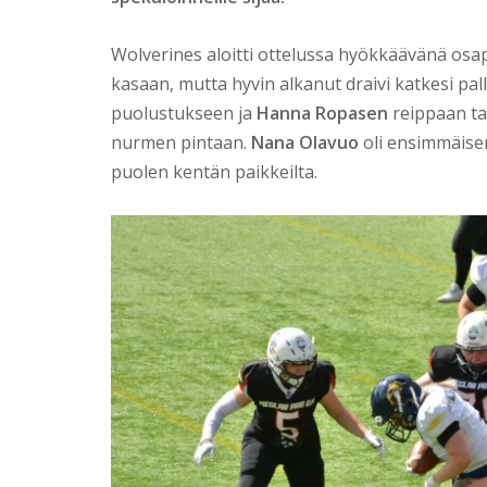
Wolverines aloitti ottelussa hyökkäävänä osap
kasaan, mutta hyvin alkanut draivi katkesi p
puolustukseen ja
Hanna Ropasen
reippaan ta
nurmen pintaan.
Nana Olavuo
oli ensimmäisen
puolen kentän paikkeilta.