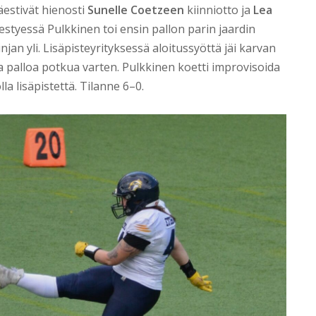
säestivät hienosti
Sunelle Coetzeen
kiinniotto ja
Lea
styessä Pulkkinen toi ensin pallon parin jaardin
njan yli. Lisäpisteyrityksessä aloitussyöttä jäi karvan
a palloa potkua varten. Pulkkinen koetti improvisoida
la lisäpistettä. Tilanne 6–0.