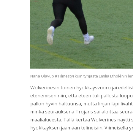
Nana Olavuo #1 ilmestyi kuin tyhjästä Emilia Etholénin l
Wolverinesin toinen hyökkäysvuoro jäi edellis
etenemisen niin, että eteen tuli pallosta luo
pallon hyvin haltuunsa, mutta linjan läpi li
minkä seurauksena Trojans sai aloittaa seuraa
maalialueesta. Tällä kertaa Wolverines näytt
hyökkäyksen jäämään telineisiin. Viimeisellä yr