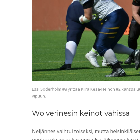
Essi Söderholm #8 yrittää Kiira Kesä-Heinon #2 kanssa u
vipuun.
Wolverinesin keinot vähissä
Neljännes vaihtui toiseksi, mutta helsinkiläise
puolustuksen aukaisemiseksi. Pikemminkin päi