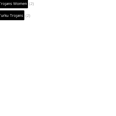
Trojans Women
(2)
Turku Trojans
(2)