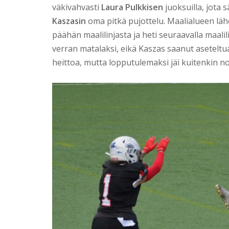
väkivahvasti
Laura Pulkkisen
juoksuilla, jota 
Kaszasin
oma pitkä pujottelu. Maalialueen lähe
päähän maalilinjasta ja heti seuraavalla maalili
verran matalaksi, eikä Kaszas saanut aseteltu
heittoa, mutta lopputulemaksi jäi kuitenkin nol