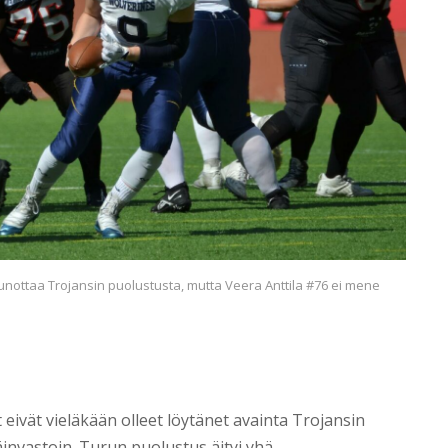
unottaa Trojansin puolustusta, mutta Veera Anttila #76 ei mene
t eivät vieläkään olleet löytänet avainta Trojansin
nvastoin. Turun puolustus äityi yhä