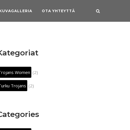
KUVAGALLERIA
OTA YHTEYTTÄ
Kategoriat
Trojans Women
(2)
Turku Trojans
(2)
Categories