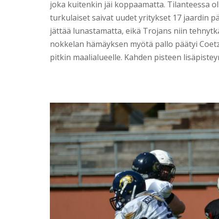
joka kuitenkin jäi koppaamatta. Tilanteessa o
turkulaiset saivat uudet yritykset 17 jaardin pä
jättää lunastamatta, eikä Trojans niin tehnytk
nokkelan hämäyksen myötä pallo päätyi Coetze
pitkin maalialueelle. Kahden pisteen lisäpisteyri