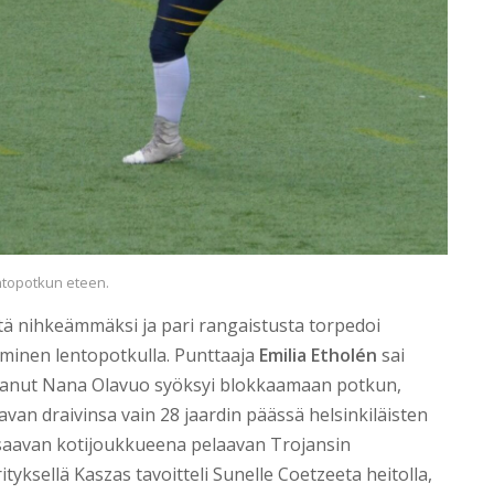
entopotkun eteen.
tä nihkeämmäksi ja pari rangaistusta torpedoi
puminen lentopotkulla. Punttaaja
Emilia Etholén
sai
vahtanut Nana Olavuo syöksyi blokkaamaan potkun,
van draivinsa vain 28 jaardin päässä helsinkiläisten
i saavan kotijoukkueena pelaavan Trojansin
ityksellä Kaszas tavoitteli Sunelle Coetzeeta heitolla,