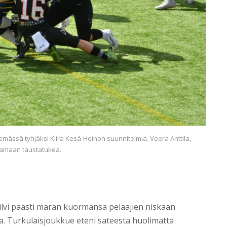
ässä tyhjäksi Kiira Kesä-Heinon suunnitelmia. Veera Anttila,
tamaan taustatukea.
ilvi päästi märän kuormansa pelaajien niskaan
. Turkulaisjoukkue eteni sateesta huolimatta