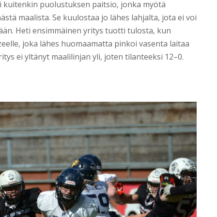
li kuitenkin puolustuksen paitsio, jonka myötä
ästä maalista. Se kuulostaa jo lähes lahjalta, jota ei voi
ään. Heti ensimmäinen yritys tuotti tulosta, kun
elle, joka lähes huomaamatta pinkoi vasenta laitaa
tys ei yltänyt maalilinjan yli, joten tilanteeksi 12–0.