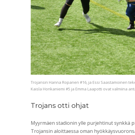
Trojansin Hanna Ropanen #16, ja Essi Saastamoinen tekem
Kaisla Honkaniemi #5 ja Emma Laapotti ovat valmiina an
Trojans otti ohjat
Myyrmäen stadionin ylle purjehtinut synkkä p
Trojansin aloittaessa oman hyökkäysvuoronsa