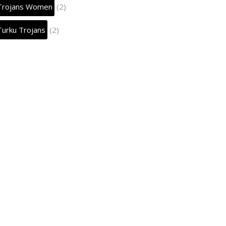
Trojans Women
(2)
Turku Trojans
(2)