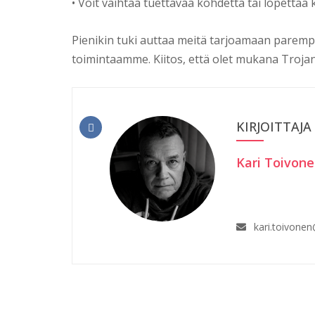
• Voit vaihtaa tuettavaa kohdetta tai lopettaa
Pienikin tuki auttaa meitä tarjoamaan paremp
toimintaamme. Kiitos, että olet mukana Troja
KIRJOITTAJA
Kari Toivon
kari.toivone