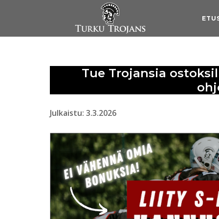
Skip
to
ETU
content
Tue Trojansia ostoksi
ohj
Julkaistu: 3.3.2026