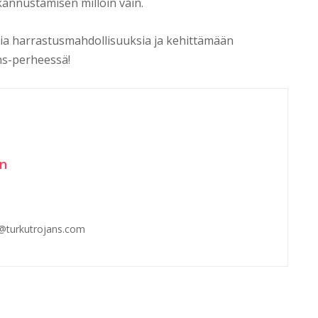
 kannustamisen milloin vain.
ia harrastusmahdollisuuksia ja kehittämään
ns-perheessä!
en
n@turkutrojans.com