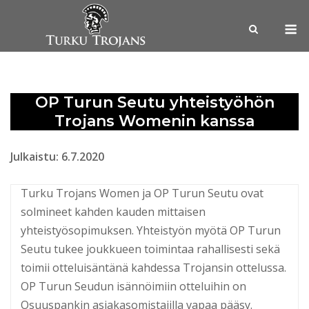
Skip
M
to
content
OP Turun Seutu yhteistyöhön
Trojans Womenin kanssa
Julkaistu: 6.7.2020
Turku Trojans Women ja OP Turun Seutu ovat
solmineet kahden kauden mittaisen
yhteistyösopimuksen. Yhteistyön myötä OP Turun
Seutu tukee joukkueen toimintaa rahallisesti sekä
toimii otteluisäntänä kahdessa Trojansin ottelussa.
OP Turun Seudun isännöimiin otteluihin on
Osuuspankin asiakasomistajilla vapaa pääsy.