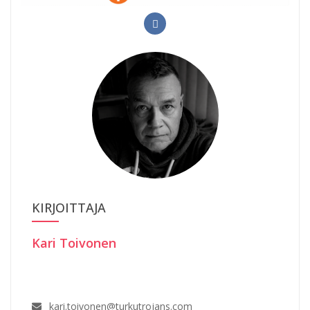
KIRJOITTAJA
Kari Toivonen
kari.toivonen@turkutrojans.com