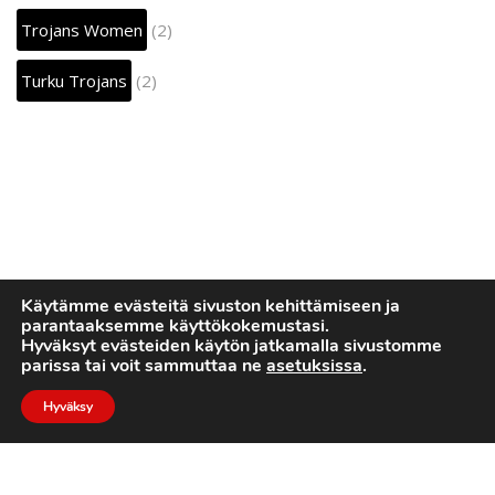
Trojans Women
(2)
Turku Trojans
(2)
Käytämme evästeitä sivuston kehittämiseen ja
parantaaksemme käyttökokemustasi.
Hyväksyt evästeiden käytön jatkamalla sivustomme
parissa tai voit sammuttaa ne
asetuksissa
.
Hyväksy