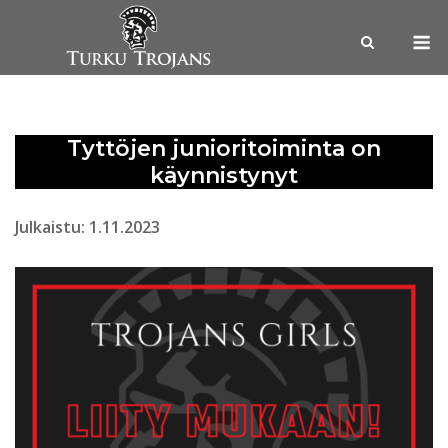
Skip
M
to
content
Tyttöjen junioritoiminta on
käynnistynyt
Julkaistu: 1.11.2023