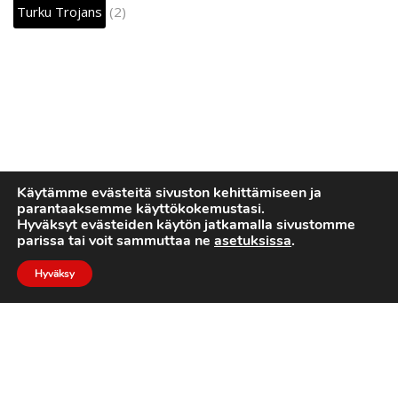
Turku Trojans
(2)
Käytämme evästeitä sivuston kehittämiseen ja
parantaaksemme käyttökokemustasi.
Hyväksyt evästeiden käytön jatkamalla sivustomme
parissa tai voit sammuttaa ne
asetuksissa
.
Hyväksy
2022 © Turku Trojans
Toteutus:
Luotone Oy