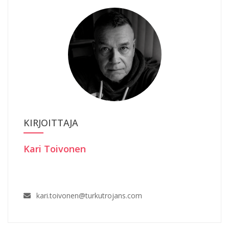
KIRJOITTAJA
Kari Toivonen
kari.toivonen@turkutrojans.com