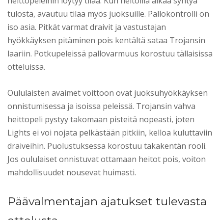
heittopeleihin löytyy tilaa. Kun heitoilla alkaa syntyä
tulosta, avautuu tilaa myös juoksuille. Pallokontrolli on
iso asia. Pitkät varmat draivit ja vastustajan
hyökkäyksen pitäminen pois kentältä sataa Trojansin
laariin. Potkupeleissä pallovarmuus korostuu tällaisissa
otteluissa.
Oululaisten avaimet voittoon ovat juoksuhyökkäyksen
onnistumisessa ja isoissa peleissä. Trojansin vahva
heittopeli pystyy takomaan pisteitä nopeasti, joten
Lights ei voi nojata pelkästään pitkiin, kelloa kuluttaviin
draiveihin. Puolustuksessa korostuu takakentän rooli.
Jos oululaiset onnistuvat ottamaan heitot pois, voiton
mahdollisuudet nousevat huimasti.
Päävalmentajan ajatukset tulevasta