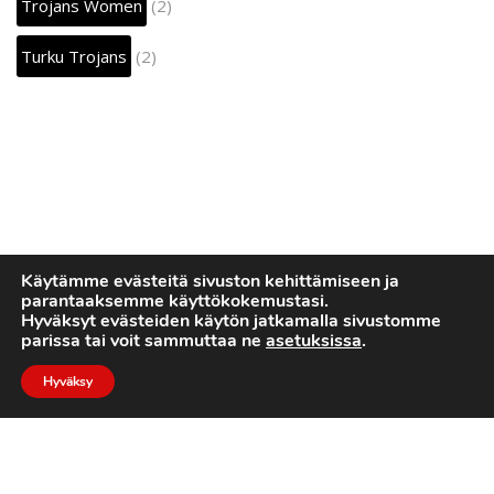
Trojans Women
(2)
Turku Trojans
(2)
Käytämme evästeitä sivuston kehittämiseen ja
parantaaksemme käyttökokemustasi.
Hyväksyt evästeiden käytön jatkamalla sivustomme
parissa tai voit sammuttaa ne
asetuksissa
.
Hyväksy
2022 © Turku Trojans