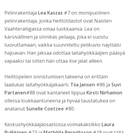
Pelinrakentaja
Lea Kaszas
#7 on monipuolinen
pelinrakentaja, jonka heittotilastot ovat Naisten
Vaahteraliigassa omaa luokkaansa. Lea on
kärsivällinen ja sinnikäs pelaaja, joka ei suostu
luovuttamaan, vaikka suunniteltu pelikuvio näyttäisi
hajoavan. Hän jaksaa odottaa laitahyökkääjien pääsyä
vapaaksi tai sitten hän ottaa itse jalat alleen.
Heittopelien onnistumisen takeena on erittäin
laadukas laitahyökkäjäkaarti.
Tiia Jansen
#86 ja
Suvi
Partanen
#88 ovat kantaneet lippua
Kirsti Nirhamon
ollessa loukkaantuneena ja hyvää taustatukea on
anatanut
Sunelle Coetzee
#80.
Keskushyökkääjäosastossa voimakaksikko
Laura
Pulkkinen
#23 ja
Mathilda Berndtsson
#18 ovat tällä