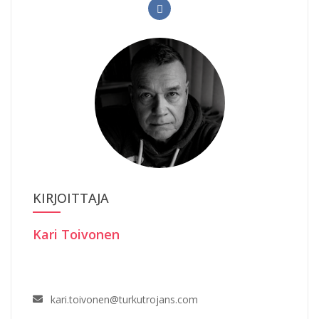
KIRJOITTAJA
Kari Toivonen
kari.toivonen@turkutrojans.com