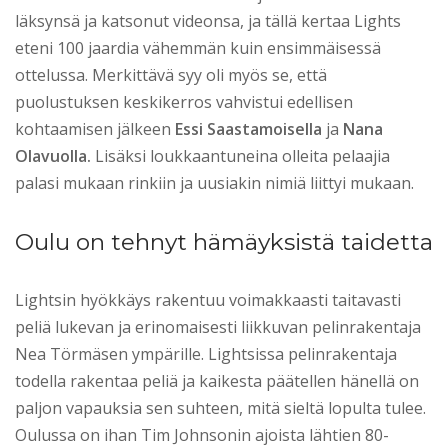
läksynsä ja katsonut videonsa, ja tällä kertaa Lights
eteni 100 jaardia vähemmän kuin ensimmäisessä
ottelussa. Merkittävä syy oli myös se, että
puolustuksen keskikerros vahvistui edellisen
kohtaamisen jälkeen
Essi Saastamoisella
ja
Nana
Olavuolla.
Lisäksi loukkaantuneina olleita pelaajia
palasi mukaan rinkiin ja uusiakin nimiä liittyi mukaan.
Oulu on tehnyt hämäyksistä taidetta
Lightsin hyökkäys rakentuu voimakkaasti taitavasti
peliä lukevan ja erinomaisesti liikkuvan pelinrakentaja
Nea Törmäsen ympärille. Lightsissa pelinrakentaja
todella rakentaa peliä ja kaikesta päätellen hänellä on
paljon vapauksia sen suhteen, mitä sieltä lopulta tulee.
Oulussa on ihan Tim Johnsonin ajoista lähtien 80-