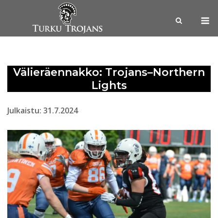
Skip
M
to
content
Välieräennakko: Trojans–Northern
Lights
Julkaistu: 31.7.2024