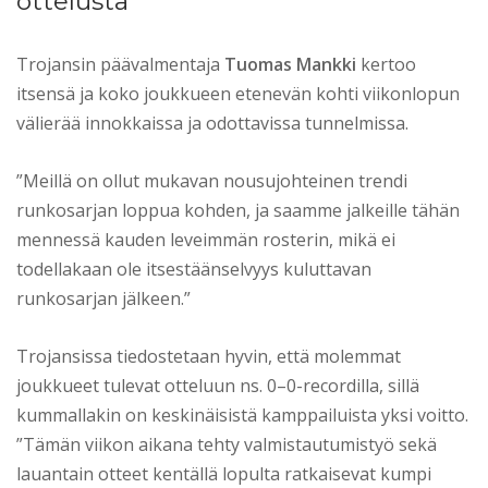
ottelusta
Trojansin päävalmentaja
Tuomas Mankki
kertoo
itsensä ja koko joukkueen etenevän kohti viikonlopun
välierää innokkaissa ja odottavissa tunnelmissa.
”Meillä on ollut mukavan nousujohteinen trendi
runkosarjan loppua kohden, ja saamme jalkeille tähän
mennessä kauden leveimmän rosterin, mikä ei
todellakaan ole itsestäänselvyys kuluttavan
runkosarjan jälkeen.”
Trojansissa tiedostetaan hyvin, että molemmat
joukkueet tulevat otteluun ns. 0–0-recordilla, sillä
kummallakin on keskinäisistä kamppailuista yksi voitto.
”Tämän viikon aikana tehty valmistautumistyö sekä
lauantain otteet kentällä lopulta ratkaisevat kumpi