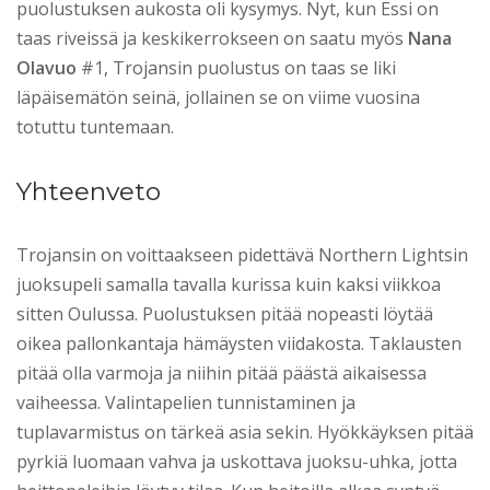
puolustuksen aukosta oli kysymys. Nyt, kun Essi on
taas riveissä ja keskikerrokseen on saatu myös
Nana
Olavuo
#1, Trojansin puolustus on taas se liki
läpäisemätön seinä, jollainen se on viime vuosina
totuttu tuntemaan.
Yhteenveto
Trojansin on voittaakseen pidettävä Northern Lightsin
juoksupeli samalla tavalla kurissa kuin kaksi viikkoa
sitten Oulussa. Puolustuksen pitää nopeasti löytää
oikea pallonkantaja hämäysten viidakosta. Taklausten
pitää olla varmoja ja niihin pitää päästä aikaisessa
vaiheessa. Valintapelien tunnistaminen ja
tuplavarmistus on tärkeä asia sekin. Hyökkäyksen pitää
pyrkiä luomaan vahva ja uskottava juoksu-uhka, jotta