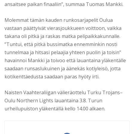
ansaitsee paikan finaaliin”, summaa Tuomas Mankki.
Molemmat tämän kauden runkosarjapelit Oulua
vastaan päättyivät vierasjoukkueen voittoon, vaikka
takana oli pitkä ja raskas matka pelipaikkakunnalle.
”Tuntui, että pitkä bussimatka ennemminkin nosti
tunnelmaa ja hitsasi pelaajia yhteen puolin ja toisin”
havainnoi Mankki ja toivoo että lauantaina yläkentälle
saadaan runsaslukuinen ja äänekäs kotiyleisö, jotta
kotikenttäedusta saadaan paras hyöty irti.
Naisten Vaahteraliigan välieräottelu Turku Trojans–
Oulu Northern Lights lauantaina 3.8. Turun
urheilupuiston yläkentällä kello 14.00 alkaen.