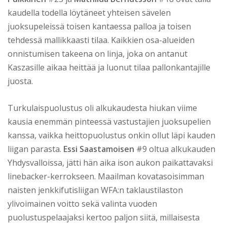
kaudella todella löytäneet yhteisen sävelen
juoksupeleissä toisen kantaessa palloa ja toisen
tehdessä mallikkaasti tilaa. Kaikkien osa-alueiden
onnistumisen takeena on linja, joka on antanut
Kaszasille aikaa heittää ja luonut tilaa pallonkantajille
juosta.
Turkulaispuolustus oli alkukaudesta hiukan viime
kausia enemmän pinteessä vastustajien juoksupelien
kanssa, vaikka heittopuolustus onkin ollut läpi kauden
liigan parasta.
Essi Saastamoisen
#9 oltua alkukauden
Yhdysvalloissa, jätti hän aika ison aukon paikattavaksi
linebacker-kerrokseen. Maailman kovatasoisimman
naisten jenkkifutisliigan WFA:n taklaustilaston
ylivoimainen voitto sekä valinta vuoden
puolustuspelaajaksi kertoo paljon siitä, millaisesta