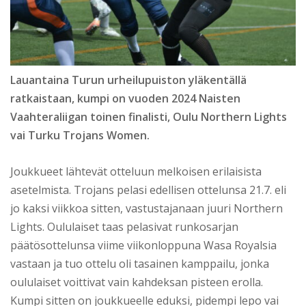
Lauantaina Turun urheilupuiston yläkentällä
ratkaistaan, kumpi on vuoden 2024 Naisten
Vaahteraliigan toinen finalisti, Oulu Northern Lights
vai Turku Trojans Women.
Joukkueet lähtevät otteluun melkoisen erilaisista
asetelmista. Trojans pelasi edellisen ottelunsa 21.7. eli
jo kaksi viikkoa sitten, vastustajanaan juuri Northern
Lights. Oululaiset taas pelasivat runkosarjan
päätösottelunsa viime viikonloppuna Wasa Royalsia
vastaan ja tuo ottelu oli tasainen kamppailu, jonka
oululaiset voittivat vain kahdeksan pisteen erolla.
Kumpi sitten on joukkueelle eduksi, pidempi lepo vai