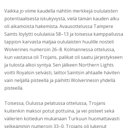
Vaikka jo viime kaudella nähtiin merkkejä oululaisten
potentiaalisesta iskukyvystä, vielä tämän kauden alku
oli aikamoista hakemista. Avausottelussa Tampere
Saints löylytti oululaisia 58–13 ja toisessa kamppailussa
tappion karvasta maljaa oululaisten huulille nosteli
Wolverines numeroin 26–8. Kolmannessa ottelussa,
kun vastassa oli Trojans, palikat oli saatu järjestykseen
ja tulosta alkoi syntyä. Sen jälkeen Northern Lights
voitti Royalsin selvästi, laittoi Saintsin ahtaalle häviten
vain neljällä pisteellä ja päihitti Wolverinesin yhdellä
pisteellä.
Toisessa, Oulussa pelatussa ottelussa, Trojans
kuitenkin maksoi potut pottuina, ja vei pisteet sekä
välierien kotiedun mukanaan Turkuun huomattavasti
selkeämmin numeroin 33–0. Trojans oli lukenut