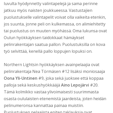
luvulta hyödynnetty valintapelejä ja sama perinne
jatkuu myös naisten joukkueessa. Vastustajien
puolustukselle valintapelit voivat olla vaikeita etenkin,
jos suunta, jonne peli on kulkemassa, on alimiehitetty
tai puolustus on muuten myöhässä. Oma lukunsa ovat
Oulun hyökkäyksen taidokkaat hämäykset
pelinrakentajan saatua pallon. Puolustuksilla on kova
työ selvittää, kenellä pallo loppujen lopuksi on.
Northern Lightsin hyökkäyksen avainpelaajia ovat
pelinrakentaja Nea Törmäsen #12 lisäksi moniosaaja
Oona Yli-Untinen
#9, joka sekä juoksee että koppaa
palloja sekä keskushyökkääjä
Aino Lepojärvi
#20.
Tämä kolmikko vastaa ylivoimaisesti suurimmasta
osasta oululaisten etenemistä jaardeista, joten heidän
pelinumeronsa kannattaa painaa muistiin.
Puolustuksen pelaajista eniten taklauksia ovat