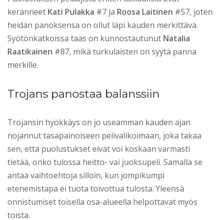
keränneet
Kati Pulakka
#7 ja
Roosa Laitinen
#57, joten
heidän panoksensa on ollut läpi kauden merkittävä.
Syötönkatkoissa taas on kunnostautunut
Natalia
Raatikainen
#87, mikä turkulaisten on syytä panna
merkille.
Trojans panostaa balanssiin
Trojansin hyökkäys on jo useamman kauden ajan
nojannut tasapainoiseen pelivalikoimaan, joka takaa
sen, että puolustukset eivät voi koskaan varmasti
tietää, onko tulossa heitto- vai juoksupeli. Samalla se
antaa vaihtoehtoja silloin, kun jompikumpi
etenemistapa ei tuota toivottua tulosta. Yleensä
onnistumiset toisella osa-alueella helpottavat myös
toista.