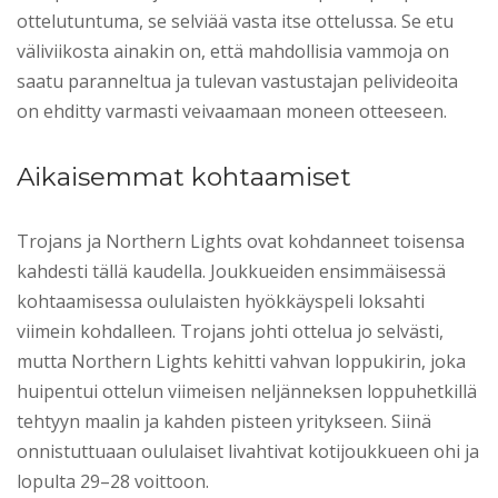
ottelutuntuma, se selviää vasta itse ottelussa. Se etu
väliviikosta ainakin on, että mahdollisia vammoja on
saatu paranneltua ja tulevan vastustajan pelivideoita
on ehditty varmasti veivaamaan moneen otteeseen.
Aikaisemmat kohtaamiset
Trojans ja Northern Lights ovat kohdanneet toisensa
kahdesti tällä kaudella. Joukkueiden ensimmäisessä
kohtaamisessa oululaisten hyökkäyspeli loksahti
viimein kohdalleen. Trojans johti ottelua jo selvästi,
mutta Northern Lights kehitti vahvan loppukirin, joka
huipentui ottelun viimeisen neljänneksen loppuhetkillä
tehtyyn maalin ja kahden pisteen yritykseen. Siinä
onnistuttuaan oululaiset livahtivat kotijoukkueen ohi ja
lopulta 29–28 voittoon.