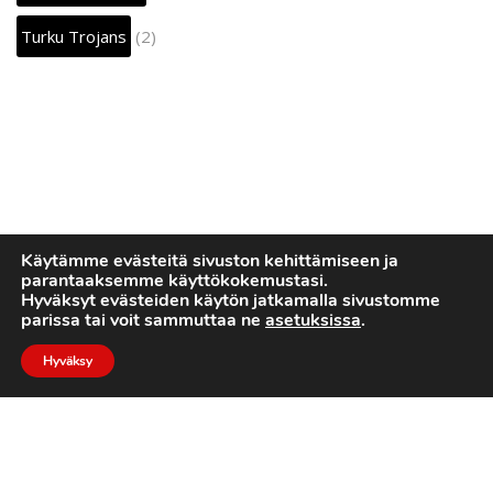
Turku Trojans
(2)
Käytämme evästeitä sivuston kehittämiseen ja
parantaaksemme käyttökokemustasi.
Hyväksyt evästeiden käytön jatkamalla sivustomme
parissa tai voit sammuttaa ne
asetuksissa
.
Hyväksy
2022 © Turku Trojans