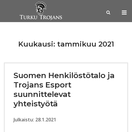
Skip
M
to
content
Kuukausi:
tammikuu 2021
Suomen Henkilöstötalo ja
Trojans Esport
suunnittelevat
yhteistyötä
Julkaistu: 28.1.2021