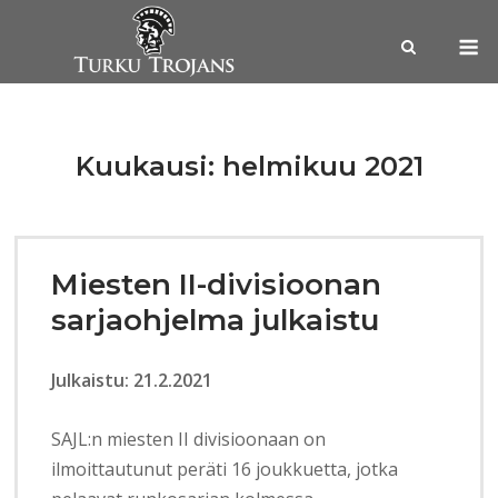
Skip
M
to
content
Kuukausi:
helmikuu 2021
Miesten II-divisioonan
sarjaohjelma julkaistu
Julkaistu: 21.2.2021
SAJL:n miesten II divisioonaan on
ilmoittautunut peräti 16 joukkuetta, jotka