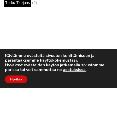
Turku Trojans
(2)
Käytämme evästeitä sivuston kehittämiseen ja
parantaaksemme käyttökokemustasi.
Hyväksyt evästeiden käytön jatkamalla sivustomme
parissa tai voit sammuttaa ne
asetuksissa
.
Hyväksy
2022 © Turku Trojans
Toteutus:
Luotone Oy