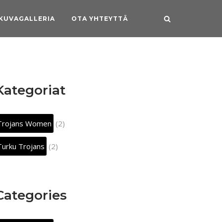
KUVAGALLERIA
OTA YHTEYTTÄ
Kategoriat
Trojans Women
(2)
Turku Trojans
(2)
Categories