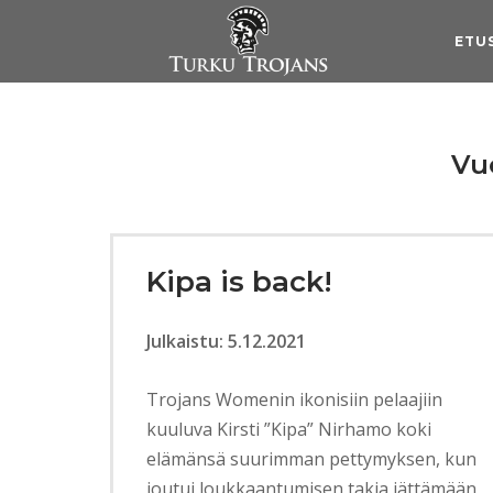
Skip
to
ETU
content
Vu
Kipa is back!
Julkaistu: 5.12.2021
Trojans Womenin ikonisiin pelaajiin
kuuluva Kirsti ”Kipa” Nirhamo koki
elämänsä suurimman pettymyksen, kun
joutui loukkaantumisen takia jättämään