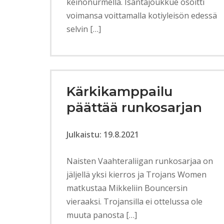
keinonurmella. Isäntäjoukkue osoitti
voimansa voittamalla kotiyleisön edessä
selvin […]
Kärkikamppailu
päättää runkosarjan
Julkaistu: 19.8.2021
Naisten Vaahteraliigan runkosarjaa on
jäljellä yksi kierros ja Trojans Women
matkustaa Mikkeliin Bouncersin
vieraaksi. Trojansilla ei ottelussa ole
muuta panosta […]