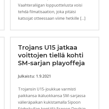
Vaahteraliigan loppuottelusta voisi
tehdä filmatisaation, joka pitäisi
katsojat otteessaan viime hetkille […]
Trojans U15 jatkaa
voittojen tiellä kohti
SM-sarjan playoffeja
Julkaistu: 1.9.2021
Trojansin U15-joukkue varmisti
paikkansa ikäluokkansa SM-sarjassa
välieräpaikan kukistamalla Sipoon
Söderkullan kentällä Espoon Devilsin.