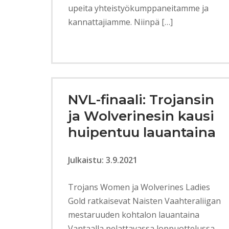
upeita yhteistyökumppaneitamme ja
kannattajiamme. Niinpä […]
NVL-finaali: Trojansin
ja Wolverinesin kausi
huipentuu lauantaina
Julkaistu: 3.9.2021
Trojans Women ja Wolverines Ladies
Gold ratkaisevat Naisten Vaahteraliigan
mestaruuden kohtalon lauantaina
Vantaalla pelattavassa loppuottelussa.