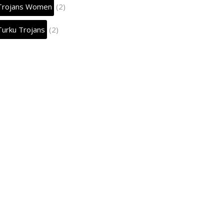
Trojans Women
(2)
Turku Trojans
(2)