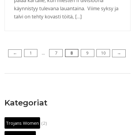
palaa kartalle, kun miesten II divisioona
käynnistyy tulevana lauantaina. Viime syksy ja
talvi on tehty kovasti töitä, […]
1
7
8
9
10
Artikkelien
←
→
…
selaus
Kategoriat
Trojans Women
(2)