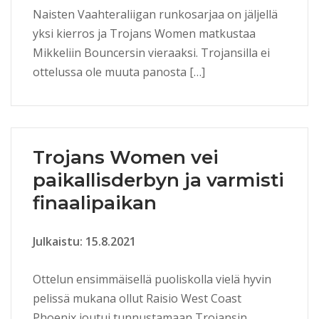
Naisten Vaahteraliigan runkosarjaa on jäljellä
yksi kierros ja Trojans Women matkustaa
Mikkeliin Bouncersin vieraaksi. Trojansilla ei
ottelussa ole muuta panosta […]
Trojans Women vei
paikallisderbyn ja varmisti
finaalipaikan
Julkaistu: 15.8.2021
Ottelun ensimmäisellä puoliskolla vielä hyvin
pelissä mukana ollut Raisio West Coast
Phoenix joutui tunnustamaan Trojansin