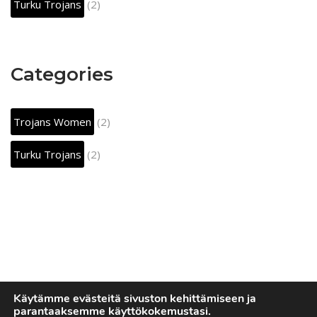
Turku Trojans
(2)
Categories
Trojans Women
(2)
Turku Trojans
(2)
Käytämme evästeitä sivuston kehittämiseen ja
parantaaksemme käyttökokemustasi.