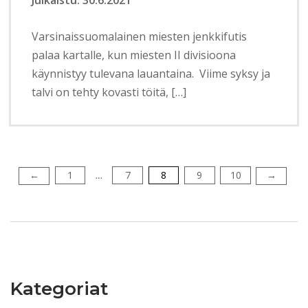
Varsinaissuomalainen miesten jenkkifutis
palaa kartalle, kun miesten II divisioona
käynnistyy tulevana lauantaina. Viime syksy ja
talvi on tehty kovasti töitä, […]
1
7
8
9
10
Artikkelien
←
→
…
selaus
Kategoriat