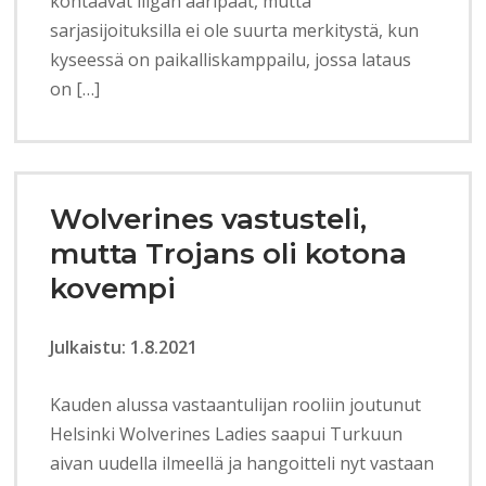
kohtaavat liigan ääripäät, mutta
sarjasijoituksilla ei ole suurta merkitystä, kun
kyseessä on paikalliskamppailu, jossa lataus
on […]
Wolverines vastusteli,
mutta Trojans oli kotona
kovempi
Julkaistu: 1.8.2021
Kauden alussa vastaantulijan rooliin joutunut
Helsinki Wolverines Ladies saapui Turkuun
aivan uudella ilmeellä ja hangoitteli nyt vastaan