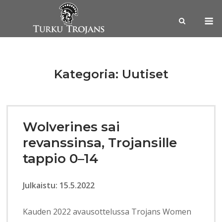
Skip
M
to
content
Kategoria:
Uutiset
Wolverines sai
revanssinsa, Trojansille
tappio 0–14
Julkaistu: 15.5.2022
Kauden 2022 avausottelussa Trojans Women